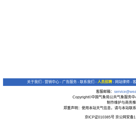
关于我们
-
营销中心
-
广告服务
-
联系我们
-
人员招聘
-
网站律师
-
客服邮箱：
service@wea
Copyright©中国气象局公共气象服务中心 All
制作维护与商务推
郑重声明：使用本站天气信息，请与本站联系
京ICP证010385号 京公网安备1