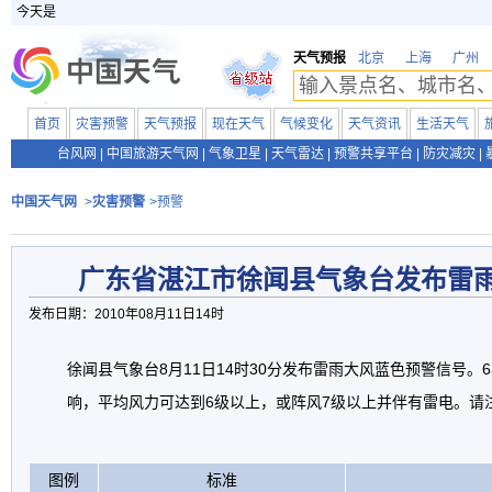
今天是
天气预报
北京
上海
广州
首页
灾害预警
天气预报
现在天气
气候变化
天气资讯
生活天气
台风网
|
中国旅游天气网
|
气象卫星
|
天气雷达
|
预警共享平台
|
防灾减灾
|
中国天气网
>
灾害预警
>预警
广东省湛江市徐闻县气象台发布雷
发布日期：2010年08月11日14时
徐闻县气象台8月11日14时30分发布雷雨大风蓝色预警信号。
响，平均风力可达到6级以上，或阵风7级以上并伴有雷电。请
图例
标准