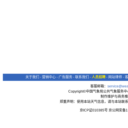
关于我们
-
营销中心
-
广告服务
-
联系我们
-
人员招聘
-
网站律师
-
客服邮箱：
service@wea
Copyright©中国气象局公共气象服务中心 All
制作维护与商务推
郑重声明：使用本站天气信息，请与本站联系
京ICP证010385号 京公网安备1