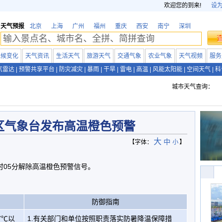
欢迎您的到来!
设
天气预报
北京
上海
广州
福州
重庆
西安
南宁
深圳
气候变化
天气资讯
生活天气
旅游天气
交通气象
农业气象
天气视频
服务
气雷达
|
预警共享平台
|
防灾减灾
|
暴雨
|
干旱
|
雷电
|
高温
|
风能太阳能
|
空间天气
|
科
城市天气查询：
区气象台发布高温橙色预警
大
中
【字体：
小
】
3时05分解除高温橙色预警信号。
防御指南
7℃以
1.有关部门和单位按照职责落实防暑降温保障措