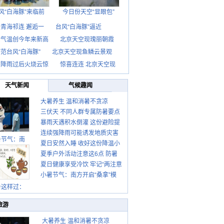
风“白海豚”来临前
今日份天空“显眼包”
青海祁连 邂逅一
台风“白海豚”逼近
京气温创今年来新高
北京天空现瑰丽朝霞
范台风“白海豚”
北京天空现鱼鳞云景观
京降雨过后火烧云惊
惊喜连连 北京天空现
天气新闻
气候趣闻
大暑养生 温和消暑不贪凉
三伏天 不同人群专属防暑要点
暴雨天遇积水倒灌 这份避险提
请收好
连续强降雨可能诱发地质灾害
示请收好
暑节气：南
夏日安然入睡 收好这份降温小
这些前兆要知道
夏季户外活动注意这6点 防暑
贴士
夏日健康享受冷饮 牢记“两注意
健身两不误
小暑节气：南方开启“桑拿”模
一控制”
式 北方陆续进入雨季
暑这样过：
旅游
大暑养生 温和消暑不贪凉