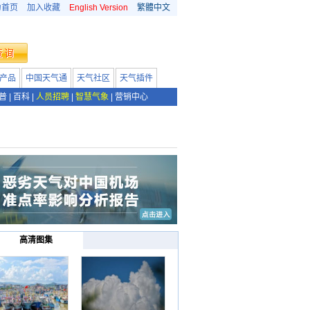
为首页
加入收藏
English Version
繁體中文
产品
中国天气通
天气社区
天气插件
普
|
百科
|
人员招聘
|
智慧气象
|
营销中心
高清图集