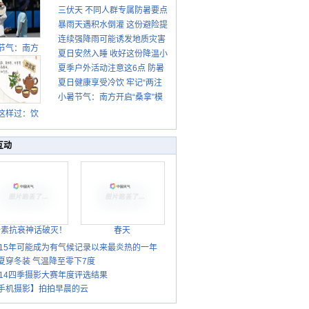
三伏天 不同人群专属防暑要点
暴雨天遇积水倒灌 这份避险提
请收好
连续强降雨可能诱发地质灾害
示请收好
节气：南方
夏日安然入睡 收好这份降温小
这些前兆要知道
盛行防伏旱
夏季户外活动注意这6点 防暑
贴士
雨季陆续开
夏日健康享受冷饮 牢记“两注
启
健身两不误
小暑节气：南方开启“桑拿”模
意一控制”
式 北方陆续进入雨季
这样过：饮
晒伏姜 去除
热保健康
互动
胎素抗衰神话破灭！
春天
015年可能成为有气候记录以来最炎热的一年
夏穿冬装 气温降至零下7度
014四季摄影大赛年度评选结果
手机摄影】拍拍早晨的云