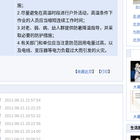
施；
台
2.尽量避免在高温时段进行户外活动，高温条件下
走进
作业的人员应当缩短连续工作时间；
北
3.对老、弱、病、幼人群提供防暑降温指导，并采
为防
取必要的防护措施；
北
4.有关部门和单位应当注意防范因用电量过高，以
及电线、变压器等电力负载过大而引发的火灾。
【
收藏此页
】 【
打印
】
大
警
2011-08-21 21:57:54
警
2011-08-21 21:22:25
警
2011-08-21 20:52:32
大
警
2011-08-21 20:22:56
生活
警
2011-08-21 20:14:00
警
2011-08-21 20:06:52