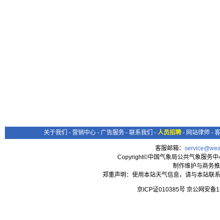
关于我们
-
营销中心
-
广告服务
-
联系我们
-
人员招聘
-
网站律师
-
客服邮箱：
service@wea
Copyright©中国气象局公共气象服务中心 All
制作维护与商务推
郑重声明：使用本站天气信息，请与本站联系
京ICP证010385号 京公网安备1