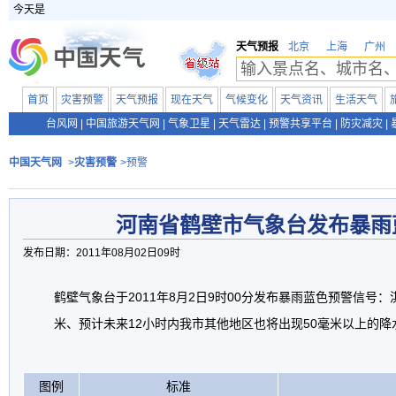
今天是
天气预报
北京
上海
广州
首页
灾害预警
天气预报
现在天气
气候变化
天气资讯
生活天气
台风网
|
中国旅游天气网
|
气象卫星
|
天气雷达
|
预警共享平台
|
防灾减灾
|
中国天气网
>
灾害预警
>预警
河南省鹤壁市气象台发布暴雨
发布日期：2011年08月02日09时
鹤壁气象台于2011年8月2日9时00分发布暴雨蓝色预警信号
米、预计未来12小时内我市其他地区也将出现50毫米以上的
图例
标准