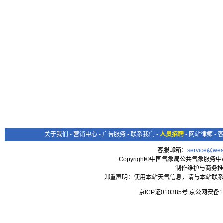
关于我们
-
营销中心
-
广告服务
-
联系我们
-
人员招聘
-
网站律师
-
客服邮箱：
service@wea
Copyright©中国气象局公共气象服务中心 All
制作维护与商务推
郑重声明：使用本站天气信息，请与本站联系
京ICP证010385号 京公网安备1