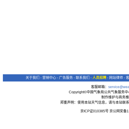
关于我们
-
营销中心
-
广告服务
-
联系我们
-
人员招聘
-
网站律师
-
客服邮箱：
service@wea
Copyright©中国气象局公共气象服务中心 All
制作维护与商务推
郑重声明：使用本站天气信息，请与本站联系
京ICP证010385号 京公网安备1