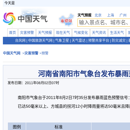
今天是
天气预报
北京
上海
广州
首页
灾害预警
天气预报
现在天气
气候变化
天气资讯
生活天气
台风网
|
中国旅游天气网
|
气象卫星
|
天气雷达
|
预警共享平台
|
防灾减灾
|
中国天气网
>
灾害预警
>预警
河南省南阳市气象台发布暴雨
发布日期：2011年08月02日07时
南阳市气象台于2011年8月2日7时35分发布暴雨蓝色预警信
已达50毫米以上、方城县的拐河12小时降雨量将达50毫米且
图例
标准