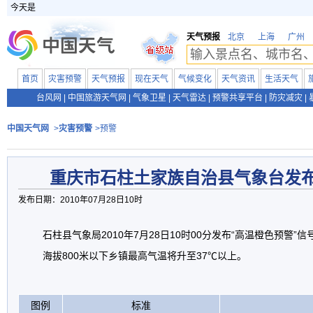
今天是
天气预报
北京
上海
广州
首页
灾害预警
天气预报
现在天气
气候变化
天气资讯
生活天气
台风网
|
中国旅游天气网
|
气象卫星
|
天气雷达
|
预警共享平台
|
防灾减灾
|
中国天气网
>
灾害预警
>预警
重庆市石柱土家族自治县气象台发
发布日期：2010年07月28日10时
石柱县气象局2010年7月28日10时00分发布“高温橙色预警”
海拔800米以下乡镇最高气温将升至37℃以上。
图例
标准