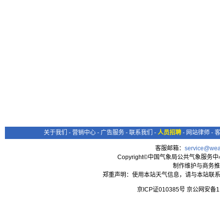
关于我们
-
营销中心
-
广告服务
-
联系我们
-
人员招聘
-
网站律师
-
客服邮箱：
service@wea
Copyright©中国气象局公共气象服务中心 All
制作维护与商务推
郑重声明：使用本站天气信息，请与本站联系
京ICP证010385号 京公网安备1