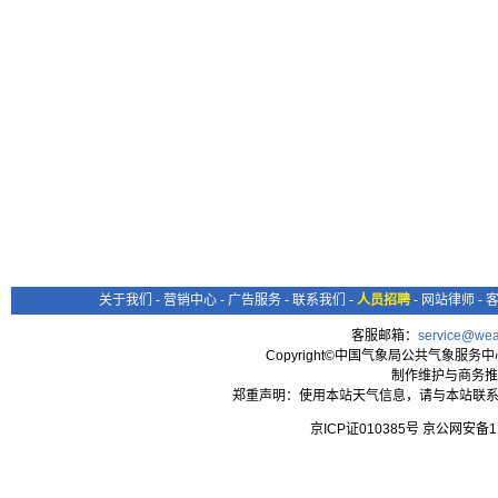
关于我们
-
营销中心
-
广告服务
-
联系我们
-
人员招聘
-
网站律师
-
客服邮箱：
service@wea
Copyright©中国气象局公共气象服务中心 All
制作维护与商务推
郑重声明：使用本站天气信息，请与本站联系
京ICP证010385号 京公网安备1