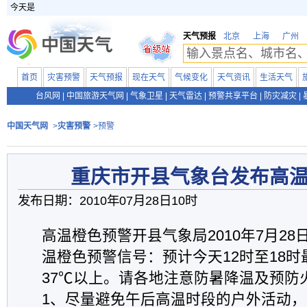
今天是
天气预报
北京
上海
广州
首页
灾害预警
天气预报
现在天气
气候变化
天气资讯
生活天气
台风网
|
中国旅游天气网
|
气象卫星
|
天气雷达
|
预警共享平台
|
防灾减灾
|
中国天气网
>
灾害预警
>预警
重庆市开县气象台发布高
发布日期：2010年07月28日10时
高温橙色预警开县气象局2010年7月28日
温橙色预警信号：预计今天12时至18
37℃以上。请各地注意防暑降温及预防
1、尽量避免午后高温时段的户外活动