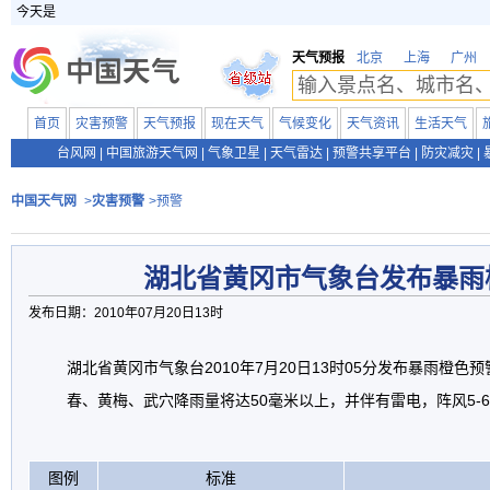
今天是
天气预报
北京
上海
广州
首页
灾害预警
天气预报
现在天气
气候变化
天气资讯
生活天气
台风网
|
中国旅游天气网
|
气象卫星
|
天气雷达
|
预警共享平台
|
防灾减灾
|
中国天气网
>
灾害预警
>预警
湖北省黄冈市气象台发布暴雨
发布日期：2010年07月20日13时
湖北省黄冈市气象台2010年7月20日13时05分发布暴雨橙色
春、黄梅、武穴降雨量将达50毫米以上，并伴有雷电，阵风5-
图例
标准