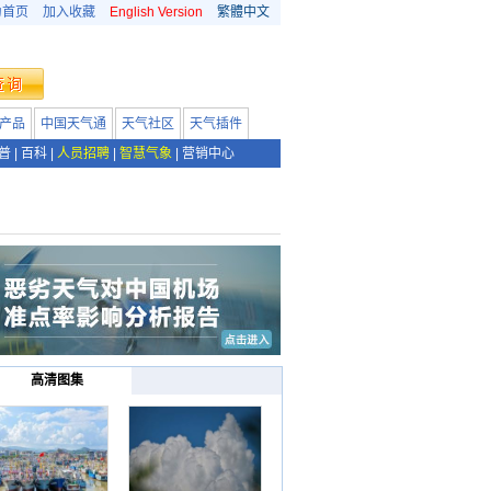
为首页
加入收藏
English Version
繁體中文
产品
中国天气通
天气社区
天气插件
普
|
百科
|
人员招聘
|
智慧气象
|
营销中心
高清图集