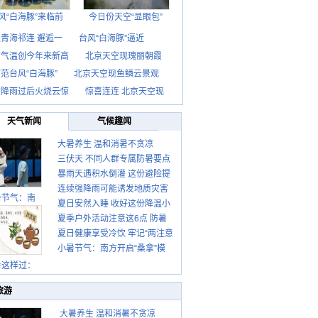
风“白海豚”来临前
今日份天空“显眼包”
青海祁连 邂逅一
台风“白海豚”逼近
京气温创今年来新高
北京天空现瑰丽朝霞
范台风“白海豚”
北京天空现鱼鳞云景观
京降雨过后火烧云惊
惊喜连连 北京天空现
天气新闻
气候趣闻
大暑养生 温和消暑不贪凉
三伏天 不同人群专属防暑要点
暴雨天遇积水倒灌 这份避险提
请收好
连续强降雨可能诱发地质灾害
示请收好
暑节气：南
夏日安然入睡 收好这份降温小
这些前兆要知道
夏季户外活动注意这6点 防暑
贴士
夏日健康享受冷饮 牢记“两注意
健身两不误
小暑节气：南方开启“桑拿”模
一控制”
式 北方陆续进入雨季
暑这样过：
旅游
大暑养生 温和消暑不贪凉