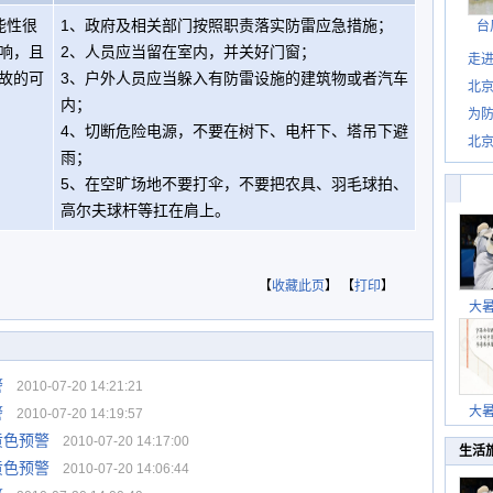
能性很
1、政府及相关部门按照职责落实防雷应急措施；
台
响，且
2、人员应当留在室内，并关好门窗；
走进
故的可
3、户外人员应当躲入有防雷设施的建筑物或者汽车
北
内；
为防
4、切断危险电源，不要在树下、电杆下、塔吊下避
北
雨；
5、在空旷场地不要打伞，不要把农具、羽毛球拍、
高尔夫球杆等扛在肩上。
【
收藏此页
】 【
打印
】
大
警
2010-07-20 14:21:21
警
大
2010-07-20 14:19:57
黄色预警
2010-07-20 14:17:00
生活
黄色预警
2010-07-20 14:06:44