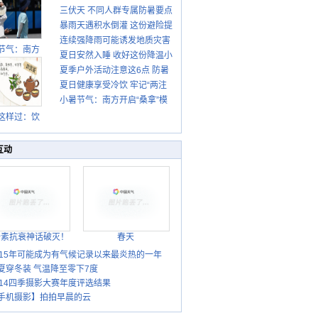
三伏天 不同人群专属防暑要点
暴雨天遇积水倒灌 这份避险提
请收好
连续强降雨可能诱发地质灾害
示请收好
节气：南方
夏日安然入睡 收好这份降温小
这些前兆要知道
盛行防伏旱
夏季户外活动注意这6点 防暑
贴士
雨季陆续开
夏日健康享受冷饮 牢记“两注
启
健身两不误
小暑节气：南方开启“桑拿”模
意一控制”
式 北方陆续进入雨季
这样过：饮
晒伏姜 去除
热保健康
互动
胎素抗衰神话破灭！
春天
015年可能成为有气候记录以来最炎热的一年
夏穿冬装 气温降至零下7度
014四季摄影大赛年度评选结果
手机摄影】拍拍早晨的云