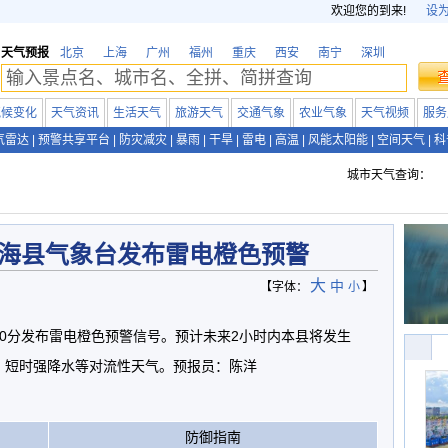
欢迎您的到来!
设
天气预报
北京
上海
广州
福州
重庆
西安
南宁
深圳
气候变化
天气资讯
生活天气
旅游天气
交通气象
农业气象
天气视频
服务
气雷达
|
预警共享平台
|
防灾减灾
|
暴雨
|
干旱
|
雷电
|
高温
|
风能太阳能
|
空间天气
|
科
城市天气查询：
海县气象台发布雷电橙色预警
大
中
【字体：
小
】
时20分发布雷电橙色预警信号。预计未来2小时内本县将发生
、短时强降水等对流性天气。预报员：陈洋
防御指南