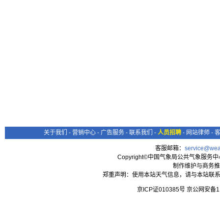
关于我们
-
营销中心
-
广告服务
-
联系我们
-
人员招聘
-
网站律师
-
客服邮箱：
service@wea
Copyright©中国气象局公共气象服务中心 All
制作维护与商务推
郑重声明：使用本站天气信息，请与本站联系
京ICP证010385号 京公网安备1