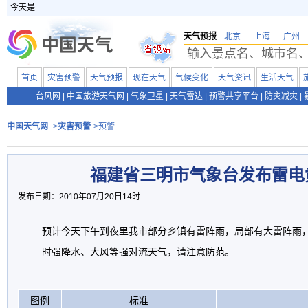
今天是
天气预报
北京
上海
广州
首页
灾害预警
天气预报
现在天气
气候变化
天气资讯
生活天气
台风网
|
中国旅游天气网
|
气象卫星
|
天气雷达
|
预警共享平台
|
防灾减灾
|
中国天气网
>
灾害预警
>预警
福建省三明市气象台发布雷电
发布日期：2010年07月20日14时
预计今天下午到夜里我市部分乡镇有雷阵雨，局部有大雷阵雨
时强降水、大风等强对流天气，请注意防范。
图例
标准