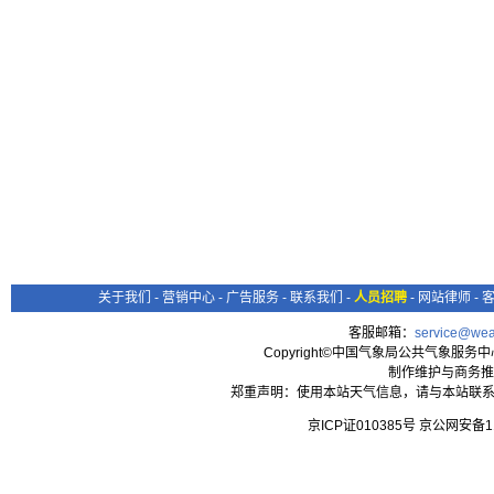
关于我们
-
营销中心
-
广告服务
-
联系我们
-
人员招聘
-
网站律师
-
客服邮箱：
service@wea
Copyright©中国气象局公共气象服务中心 All
制作维护与商务推
郑重声明：使用本站天气信息，请与本站联系
京ICP证010385号 京公网安备1