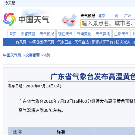
今天是
天气预报
北京
上海
广州
首页
灾害预警
天气预报
现在天气
气候变化
天气资讯
生活天气
台风网
|
中国旅游天气网
|
气象卫星
|
天气雷达
|
预警共享平台
|
防灾减灾
|
中国天气网
>
灾害预警
>预警
广东省气象台发布高温黄
发布日期：2010年07月13日15时
广东省气象台2010年7月13日16时00分继续发布高温黄色预警
高气温将达到35℃左右。
图例
标准