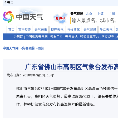
今天是
天气预报
北京
上海
广州
首页
灾害预警
天气预报
现在天气
气候变化
天气资讯
生活天气
台风网
|
中国旅游天气网
|
气象卫星
|
天气雷达
|
预警共享平台
|
防灾减灾
|
中国天气网
>
灾害预警
>预警
广东省佛山市高明区气象台发布
发布日期：2010年07月13日15时
佛山市气象台07月01日08时30分发布高明区高温黄色预警信
未来几天，高明区天气炎热，最高温度35℃以上。请有关单位
作，并密切留意我台发布的高温信号的最新情况。