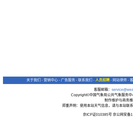
关于我们
-
营销中心
-
广告服务
-
联系我们
-
人员招聘
-
网站律师
-
客服邮箱：
service@wea
Copyright©中国气象局公共气象服务中心 All
制作维护与商务推
郑重声明：使用本站天气信息，请与本站联系
京ICP证010385号 京公网安备1