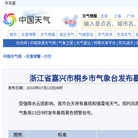
今天是
天气预报
北京
上海
广州
首页
灾害预警
天气预报
现在天气
气候变化
天气资讯
生活天气
台风网
|
中国旅游天气网
|
气象卫星
|
天气雷达
|
预警共享平台
|
防灾减灾
|
中国天气网
>
灾害预警
>预警
浙江省嘉兴市桐乡市气象台发布
发布日期：2010年07月13日09时
受强降水云团影响，我市白天将有暴雨和强雷电天气，短时风
气象局13日9时发布暴雨黄色预警信号。
图例
标准