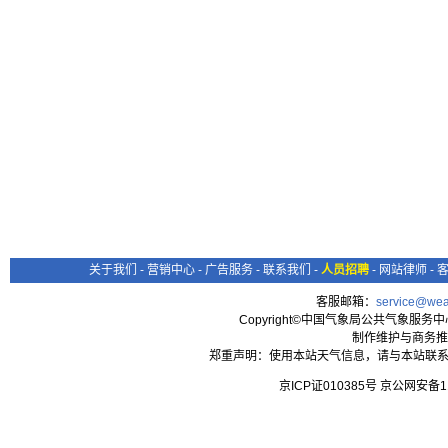
关于我们
-
营销中心
-
广告服务
-
联系我们
-
人员招聘
-
网站律师
-
客服邮箱：
service@wea
Copyright©中国气象局公共气象服务中心 All
制作维护与商务推
郑重声明：使用本站天气信息，请与本站联系
京ICP证010385号 京公网安备1