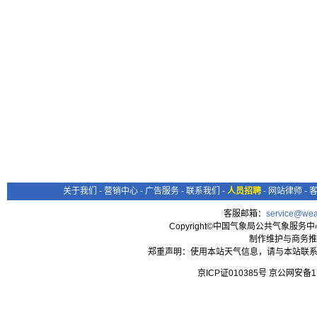
关于我们
-
营销中心
-
广告服务
-
联系我们
-
人员招聘
-
网站律师
-
客服邮箱：
service@wea
Copyright©中国气象局公共气象服务中心 All
制作维护与商务推
郑重声明：使用本站天气信息，请与本站联系
京ICP证010385号 京公网安备1