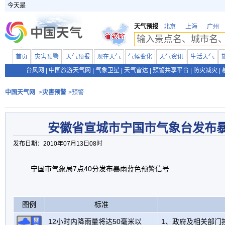
今天是
天气预报
北京
上海
广州
首页
灾害预警
天气预报
现在天气
气候变化
天气资讯
生活天气
台风网
|
中国旅游天气网
|
气象卫星
|
天气雷达
|
预警共享平台
|
防灾减灾
|
中国天气网
>
灾害预警
>预警
安徽省宣城市宁国市气象台发布
发布日期：2010年07月13日08时
宁国市气象局7点40分发布暴雨蓝色预警信号
图例
标准
12小时内降雨量将达50毫米以
1、政府及相关部门