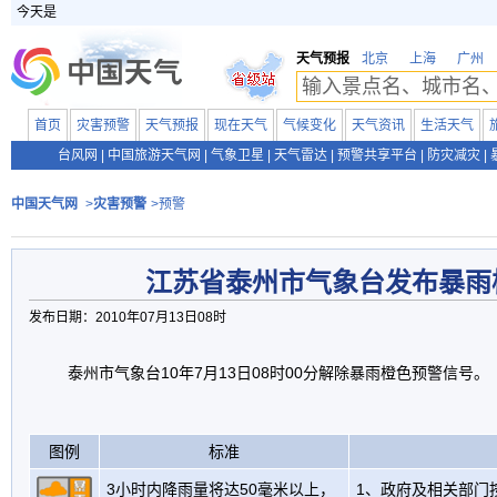
今天是
天气预报
北京
上海
广州
首页
灾害预警
天气预报
现在天气
气候变化
天气资讯
生活天气
台风网
|
中国旅游天气网
|
气象卫星
|
天气雷达
|
预警共享平台
|
防灾减灾
|
中国天气网
>
灾害预警
>预警
江苏省泰州市气象台发布暴雨
发布日期：2010年07月13日08时
泰州市气象台10年7月13日08时00分解除暴雨橙色预警信号。
图例
标准
3小时内降雨量将达50毫米以上，
1、政府及相关部门