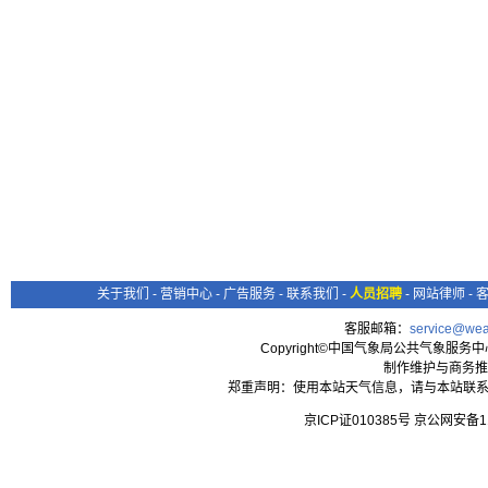
关于我们
-
营销中心
-
广告服务
-
联系我们
-
人员招聘
-
网站律师
-
客服邮箱：
service@wea
Copyright©中国气象局公共气象服务中心 All
制作维护与商务推
郑重声明：使用本站天气信息，请与本站联系
京ICP证010385号 京公网安备1