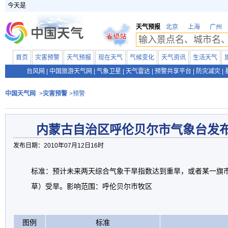
今天是
天气预报
北京
上海
广州
首页
灾害预警
天气预报
现在天气
气候变化
天气资讯
生活天气
台风网
|
中国旅游天气网
|
气象卫星
|
天气雷达
|
预警共享平台
|
防灾减灾
|
中国天气网
>
灾害预警
>预警
内蒙古自治区呼伦贝尔市气象台发
发布日期：2010年07月12日16时
标准：预计未来两天综合气象干旱指数达到重旱，或者某一旗市
草）受旱。影响范围：呼伦贝尔市牧区
图例
标准