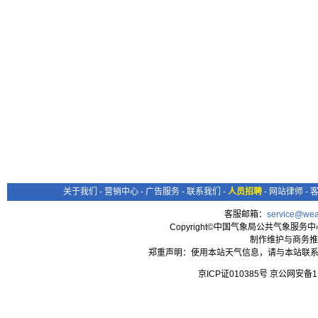
关于我们
-
营销中心
-
广告服务
-
联系我们
-
人员招聘
-
网站律师
-
客服邮箱：
service@wea
Copyright©中国气象局公共气象服务中心 All
制作维护与商务推
郑重声明：使用本站天气信息，请与本站联系
京ICP证010385号 京公网安备1