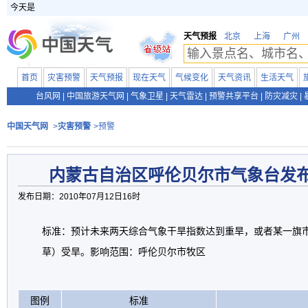
今天是
天气预报
北京
上海
广州
首页
灾害预警
天气预报
现在天气
气候变化
天气资讯
生活天气
台风网
|
中国旅游天气网
|
气象卫星
|
天气雷达
|
预警共享平台
|
防灾减灾
|
中国天气网
>
灾害预警
>预警
内蒙古自治区呼伦贝尔市气象台发
发布日期：2010年07月12日16时
标准：预计未来两天综合气象干旱指数达到重旱，或者某一旗市
草）受旱。影响范围：呼伦贝尔市牧区
图例
标准