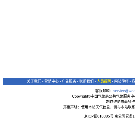
关于我们
-
营销中心
-
广告服务
-
联系我们
-
人员招聘
-
网站律师
-
客服邮箱：
service@wea
Copyright©中国气象局公共气象服务中心 All
制作维护与商务推
郑重声明：使用本站天气信息，请与本站联系
京ICP证010385号 京公网安备1