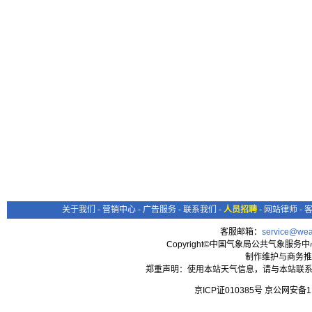
关于我们
-
营销中心
-
广告服务
-
联系我们
-
人员招聘
-
网站律师
-
客服邮箱：
service@wea
Copyright©中国气象局公共气象服务中心 All
制作维护与商务推
郑重声明：使用本站天气信息，请与本站联系
京ICP证010385号 京公网安备1