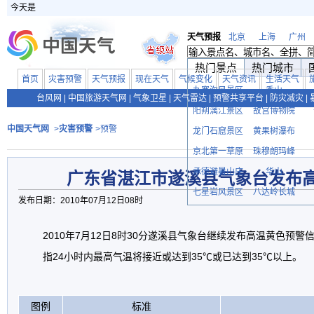
今天是
天气预报
北京
上海
广州
热门景点
热门城市
首页
灾害预警
天气预报
现在天气
气候变化
天气资讯
生活天气
九寨沟风景区
香山
台风网
|
中国旅游天气网
|
气象卫星
|
天气雷达
|
预警共享平台
|
防灾减灾
|
阳朔漓江景区
故宫博物院
中国天气网
>
灾害预警
>预警
龙门石窟景区
黄果树瀑布
京北第一草原
珠穆朗玛峰
承德避暑山庄
华山
广东省湛江市遂溪县气象台发布
七星岩风景区
八达岭长城
发布日期：2010年07月12日08时
2010年7月12日8时30分遂溪县气象台继续发布高温黄色预
指24小时内最高气温将接近或达到35℃或已达到35℃以上。
图例
标准