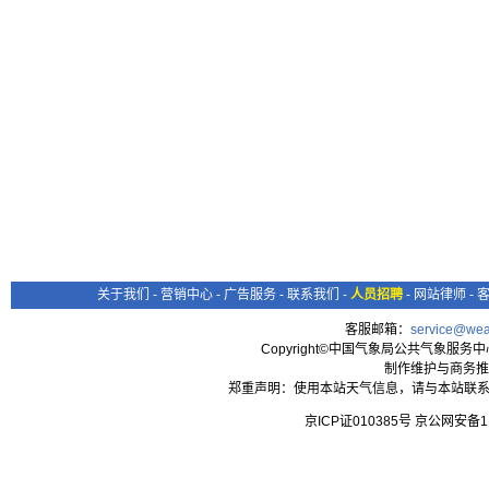
关于我们
-
营销中心
-
广告服务
-
联系我们
-
人员招聘
-
网站律师
-
客服邮箱：
service@wea
Copyright©中国气象局公共气象服务中心 All
制作维护与商务推
郑重声明：使用本站天气信息，请与本站联系
京ICP证010385号 京公网安备1