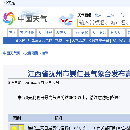
今天是
天气预报
北京
上海
广州
首页
灾害预警
天气预报
现在天气
气候变化
天气资讯
生活天气
台风网
|
中国旅游天气网
|
气象卫星
|
天气雷达
|
预警共享平台
|
防灾减灾
|
中国天气网
>
灾害预警
>预警
江西省抚州市崇仁县气象台发布
发布日期：2010年07月12日07时
未来3天我县日最高气温将达35℃以上，请注意防暑降温！
图例
标准
连续三天日最高气温将在35℃以
1.有关部门和单位