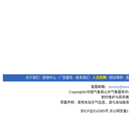
关于我们
-
营销中心
-
广告服务
-
联系我们
-
人员招聘
-
网站律师
-
客服邮箱：
service@wea
Copyright©中国气象局公共气象服务中心 All
制作维护与商务推
郑重声明：使用本站天气信息，请与本站联系
京ICP证010385号 京公网安备1