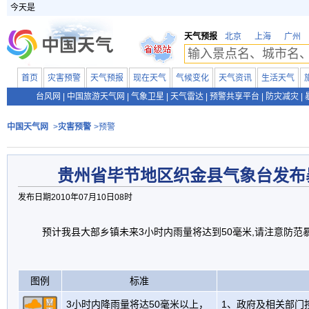
今天是
天气预报
北京
上海
广州
首页
灾害预警
天气预报
现在天气
气候变化
天气资讯
生活天气
台风网
|
中国旅游天气网
|
气象卫星
|
天气雷达
|
预警共享平台
|
防灾减灾
|
中国天气网
>
灾害预警
>预警
贵州省毕节地区织金县气象台发布
发布日期2010年07月10日08时
预计我县大部乡镇未来3小时内雨量将达到50毫米,请注意防范
图例
标准
3小时内降雨量将达50毫米以上，
1、政府及相关部门