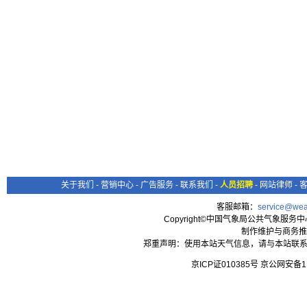
关于我们
-
营销中心
-
广告服务
-
联系我们
-
人员招聘
-
网站律师
-
客服邮箱：
service@wea
Copyright©中国气象局公共气象服务中心 All
制作维护与商务推
郑重声明：使用本站天气信息，请与本站联系
京ICP证010385号 京公网安备1