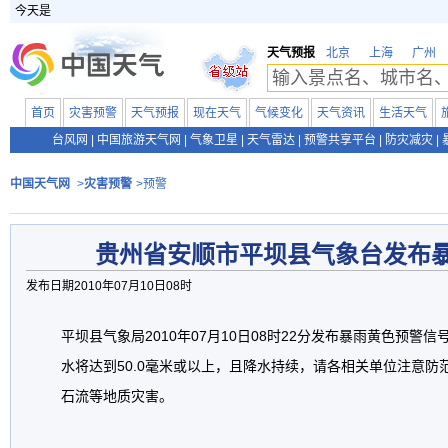
今天是
天气预报
北京
上海
广州
首页
灾害预警
天气预报
现在天气
气候变化
天气资讯
生活天气
台风网
|
中国旅游天气网
|
气象卫星
|
天气雷达
|
预警共享平台
|
防灾减灾
|
中国天气网
>
灾害预警
>预警
贵州省安顺市平坝县气象台发布
发布日期2010年07月10日08时
平坝县气象局2010年07月10日08时22分发布暴雨黄色预警
水将达到50.0毫米或以上，且降水持续，请各相关单位注意防
石流等地质灾害。