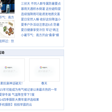
三伏天 不同人群专属防暑要点
暴雨天遇积水倒灌 这份避险提
请收好
连续强降雨可能诱发地质灾害
示请收好
节气：南方
夏日安然入睡 收好这份降温小
这些前兆要知道
盛行防伏旱
夏季户外活动注意这6点 防暑
贴士
雨季陆续开
夏日健康享受冷饮 牢记“两注
启
健身两不误
小暑节气：南方开启“桑拿”模
意一控制”
式 北方陆续进入雨季
这样过：饮
晒伏姜 去除
热保健康
互动
胎素抗衰神话破灭！
春天
015年可能成为有气候记录以来最炎热的一年
夏穿冬装 气温降至零下7度
014四季摄影大赛年度评选结果
手机摄影】拍拍早晨的云