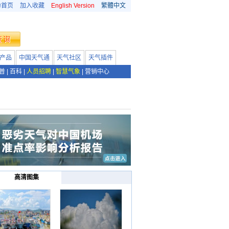
为首页
加入收藏
English Version
繁體中文
产品
中国天气通
天气社区
天气插件
普
|
百科
|
人员招聘
|
智慧气象
|
营销中心
高清图集