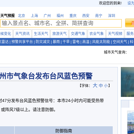
欢迎您的到来!
设
天气预报
北京
上海
广州
福州
重庆
西安
南宁
深圳
气候变化
天气资讯
生活天气
旅游天气
交通气象
农业气象
天气视频
服务
气雷达
|
预警共享平台
|
防灾减灾
|
暴雨
|
干旱
|
雷电
|
高温
|
风能太阳能
|
空间天气
|
科
城市天气查询：
州市气象台发布台风蓝色预警
大
中
【字体：
小
】
14时47分发布台风蓝色预警信号：本市24小时内可能受热带
，或阵风7级以上。请注意防御。
防御指南