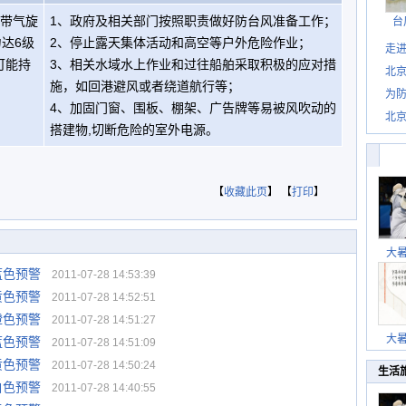
热带气旋
1、政府及相关部门按照职责做好防台风准备工作；
台
达6级
2、停止露天集体活动和高空等户外危险作业；
走进
可能持
3、相关水域水上作业和过往船舶采取积极的应对措
北
施，如回港避风或者绕道航行等；
为防
4、加固门窗、围板、棚架、广告牌等易被风吹动的
北
搭建物,切断危险的室外电源。
【
收藏此页
】 【
打印
】
大
蓝色预警
2011-07-28 14:53:39
黄色预警
2011-07-28 14:52:51
橙色预警
2011-07-28 14:51:27
大
蓝色预警
2011-07-28 14:51:09
黄色预警
2011-07-28 14:50:24
生活
白色预警
2011-07-28 14:40:55