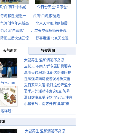
风“白海豚”来临前
今日份天空“显眼包”
青海祁连 邂逅一
台风“白海豚”逼近
京气温创今年来新高
北京天空现瑰丽朝霞
范台风“白海豚”
北京天空现鱼鳞云景观
京降雨过后火烧云惊
惊喜连连 北京天空现
天气新闻
气候趣闻
大暑养生 温和消暑不贪凉
三伏天 不同人群专属防暑要点
暴雨天遇积水倒灌 这份避险提
请收好
连续强降雨可能诱发地质灾害
示请收好
暑节气：南
夏日安然入睡 收好这份降温小
这些前兆要知道
夏季户外活动注意这6点 防暑
贴士
夏日健康享受冷饮 牢记“两注意
健身两不误
小暑节气：南方开启“桑拿”模
一控制”
式 北方陆续进入雨季
暑这样过：
旅游
大暑养生 温和消暑不贪凉