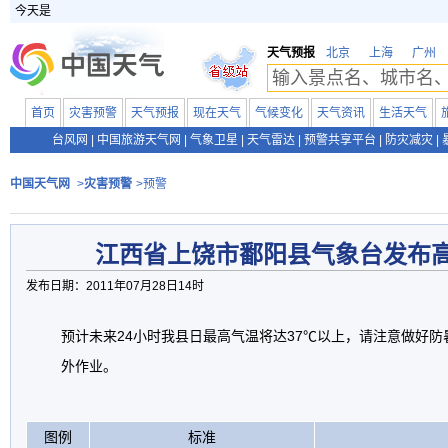
今天是
天气预报
北京
上海
广州
首页
灾害预警
天气预报
现在天气
气候变化
天气资讯
生活天气
台风网
|
中国旅游天气网
|
气象卫星
|
天气雷达
|
预警共享平台
|
防灾减灾
|
中国天气网
>
灾害预警
>预警
江西省上饶市鄱阳县气象台发布
发布日期：2011年07月28日14时
预计未来24小时我县日最高气温将达37℃以上，请注意做好
外作业。
图例
标准