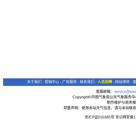
关于我们
-
营销中心
-
广告服务
-
联系我们
-
人员招聘
-
网站律师
-
客服邮箱：
service@wea
Copyright©中国气象局公共气象服务中心 All
制作维护与商务推
郑重声明：使用本站天气信息，请与本站联系
京ICP证010385号 京公网安备1