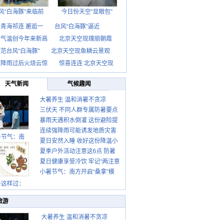
风“白海豚”来临前
今日份天空“显眼包”
青海祁连 邂逅一
台风“白海豚”逼近
京气温创今年来新高
北京天空现瑰丽朝霞
范台风“白海豚”
北京天空现鱼鳞云景观
京降雨过后火烧云惊
惊喜连连 北京天空现
天气新闻
气候趣闻
大暑养生 温和消暑不贪凉
三伏天 不同人群专属防暑要点
暴雨天遇积水倒灌 这份避险提
请收好
连续强降雨可能诱发地质灾害
示请收好
暑节气：南
夏日安然入睡 收好这份降温小
这些前兆要知道
夏季户外活动注意这6点 防暑
贴士
夏日健康享受冷饮 牢记“两注意
健身两不误
小暑节气：南方开启“桑拿”模
一控制”
式 北方陆续进入雨季
暑这样过：
旅游
大暑养生 温和消暑不贪凉