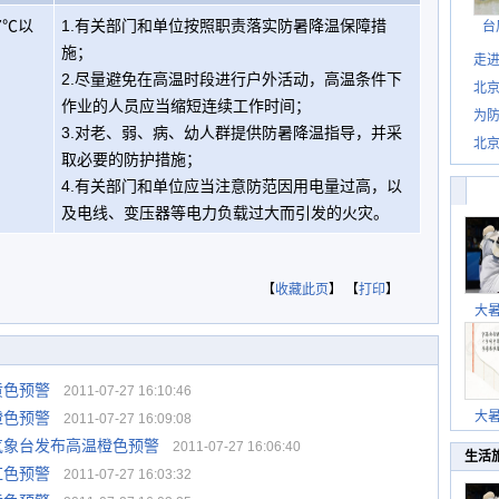
7℃以
1.有关部门和单位按照职责落实防暑降温保障措
台
施；
走进
2.尽量避免在高温时段进行户外活动，高温条件下
北
作业的人员应当缩短连续工作时间；
为防
3.对老、弱、病、幼人群提供防暑降温指导，并采
北
取必要的防护措施；
4.有关部门和单位应当注意防范因用电量过高，以
及电线、变压器等电力负载过大而引发的火灾。
【
收藏此页
】 【
打印
】
大
黄色预警
2011-07-27 16:10:46
橙色预警
大
2011-07-27 16:09:08
气象台发布高温橙色预警
2011-07-27 16:06:40
生活
红色预警
2011-07-27 16:03:32