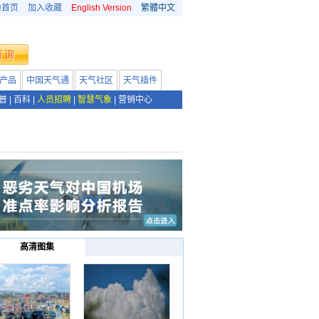
为首页
加入收藏
English Version
繁體中文
产品
中国天气通
天气社区
天气插件
普
|
百科
|
人员招聘
|
智慧气象
|
营销中心
高清图集