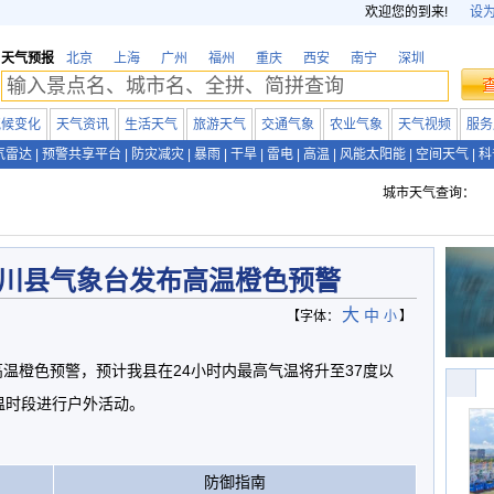
欢迎您的到来!
设
天气预报
北京
上海
广州
福州
重庆
西安
南宁
深圳
气候变化
天气资讯
生活天气
旅游天气
交通气象
农业气象
天气视频
服务
气雷达
|
预警共享平台
|
防灾减灾
|
暴雨
|
干旱
|
雷电
|
高温
|
风能太阳能
|
空间天气
|
科
城市天气查询：
川县气象台发布高温橙色预警
大
中
【字体：
小
】
高温橙色预警，预计我县在24小时内最高气温将升至37度以
温时段进行户外活动。
防御指南