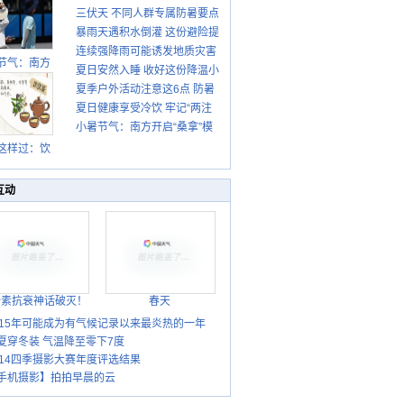
三伏天 不同人群专属防暑要点
暴雨天遇积水倒灌 这份避险提
请收好
连续强降雨可能诱发地质灾害
示请收好
节气：南方
夏日安然入睡 收好这份降温小
这些前兆要知道
盛行防伏旱
夏季户外活动注意这6点 防暑
贴士
雨季陆续开
夏日健康享受冷饮 牢记“两注
启
健身两不误
小暑节气：南方开启“桑拿”模
意一控制”
式 北方陆续进入雨季
这样过：饮
晒伏姜 去除
热保健康
互动
胎素抗衰神话破灭！
春天
015年可能成为有气候记录以来最炎热的一年
夏穿冬装 气温降至零下7度
014四季摄影大赛年度评选结果
手机摄影】拍拍早晨的云