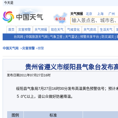
今天是
天气预报
北京
上海
广州
首页
灾害预警
天气预报
现在天气
气候变化
天气资讯
生活天气
台风网
|
中国旅游天气网
|
气象卫星
|
天气雷达
|
预警共享平台
|
防灾减灾
|
中国天气网
>
灾害预警
>预警
贵州省遵义市绥阳县气象台发布
发布日期2011年07月27日16时
绥阳县气象局7月27日16时00分发布高温黄色预警信号；预计
５.0℃以上，请公众做好防暑降温。
图例
标准