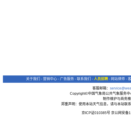
关于我们
-
营销中心
-
广告服务
-
联系我们
-
人员招聘
-
网站律师
-
客服邮箱：
service@wea
Copyright©中国气象局公共气象服务中心 All
制作维护与商务推
郑重声明：使用本站天气信息，请与本站联系
京ICP证010385号 京公网安备1