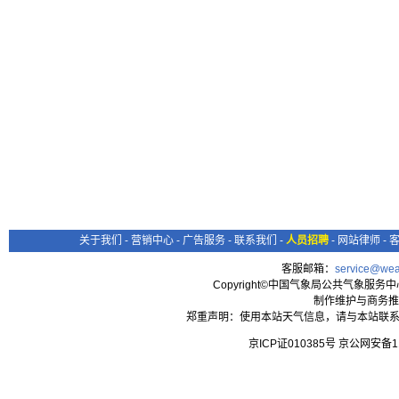
关于我们
-
营销中心
-
广告服务
-
联系我们
-
人员招聘
-
网站律师
-
客服邮箱：
service@wea
Copyright©中国气象局公共气象服务中心 All
制作维护与商务推
郑重声明：使用本站天气信息，请与本站联系
京ICP证010385号 京公网安备1