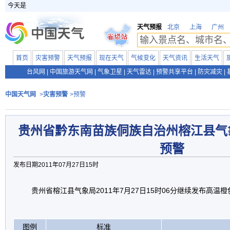
今天是
天气预报
北京
上海
广州
首页
灾害预警
天气预报
现在天气
气候变化
天气资讯
生活天气
台风网
|
中国旅游天气网
|
气象卫星
|
天气雷达
|
预警共享平台
|
防灾减灾
|
中国天气网
>
灾害预警
>预警
贵州省黔东南苗族侗族自治州榕江县气
预警
发布日期2011年07月27日15时
贵州省榕江县气象局2011年7月27日15时06分继续发布高温
图例
标准