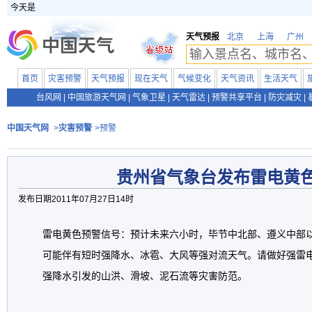
今天是
天气预报
北京
上海
广州
首页
灾害预警
天气预报
现在天气
气候变化
天气资讯
生活天气
台风网
|
中国旅游天气网
|
气象卫星
|
天气雷达
|
预警共享平台
|
防灾减灾
|
中国天气网
>
灾害预警
>预警
贵州省气象台发布雷电黄
发布日期2011年07月27日14时
雷电黄色预警信号：预计未来六小时，毕节中北部、遵义中部
可能伴有短时强降水、冰雹、大风等强对流天气。请做好强雷
强降水引发的山洪、滑坡、泥石流等灾害防范。