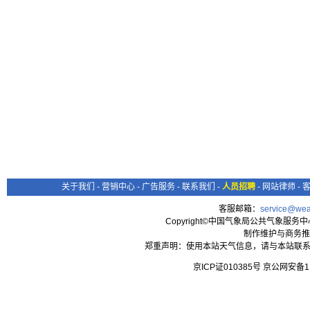
关于我们
-
营销中心
-
广告服务
-
联系我们
-
人员招聘
-
网站律师
-
客服邮箱：
service@wea
Copyright©中国气象局公共气象服务中心 All
制作维护与商务推
郑重声明：使用本站天气信息，请与本站联系
京ICP证010385号 京公网安备1