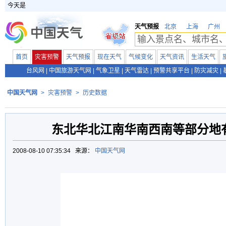
今天是
天气预报
北京
上海
广州
首页
灾害预警
天气预报
现在天气
气候变化
天气资讯
生活天气
台风网
|
中国旅游天气网
|
气象卫星
|
天气雷达
|
预警共享平台
|
防灾减灾
|
中国天气网
>
灾害预警
>
历史数据
东北华北江南华南西南等部分地
2008-08-10 07:35:34 来源：
中国天气网