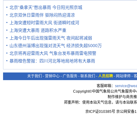
北京“桑拿天”憋出暴雨 今日阳光照京城
北京双休日雷雨伴 驱除闷热迎清凉
上海突遭短时雷雨大风 街道瞬时成河
上海突遭大暴雨 道路积水严重
上海今日午后出现强雷雨天气 夜间起将减弱
山东德州淄博出现强对流天气 经济损失超5000万
北京将再迎雷雨大风 气象台发布暴雨雷电预警
暴雨橙色警报：四川河北等地局地将有大暴雨
关于我们
-
营销中心
-
广告服务
-
联系我们
-
人员招聘
-
网站律师
-
客服邮箱：
service@wea
Copyright©中国气象局公共气象服务中心 All
制作维护与商务推
郑重声明：使用本站天气信息，请与本站联系
京ICP证010385号 京公网安备1