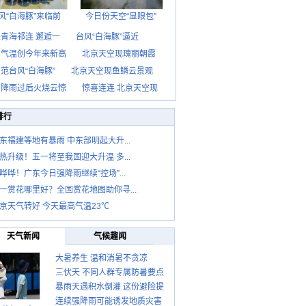
风“白海豚”来临前
今日份天空“显眼包”
青海祁连 邂逅一
台风“白海豚”逼近
京气温创今年来新高
北京天空现瑰丽朝霞
范台风“白海豚”
北京天空现鱼鳞云景观
京降雨过后火烧云惊
惊喜连连 北京天空现
排行
东福建等地有暴雨 中东部明起大升...
热升级！五一将至我国迎大升温 多...
哗哗！广东今日强降雨继续“控场”...
一赏花哪里好？全国赏花地图助你寻...
京天气转好 今天最高气温23℃
天气新闻
气候趣闻
大暑养生 温和消暑不贪凉
三伏天 不同人群专属防暑要点
暴雨天遇积水倒灌 这份避险提
请收好
连续强降雨可能诱发地质灾害
示请收好