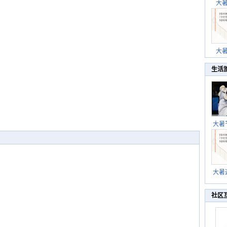
大
大
生活
大暑
暑热
北方
大暑
伏茶
湿
社区