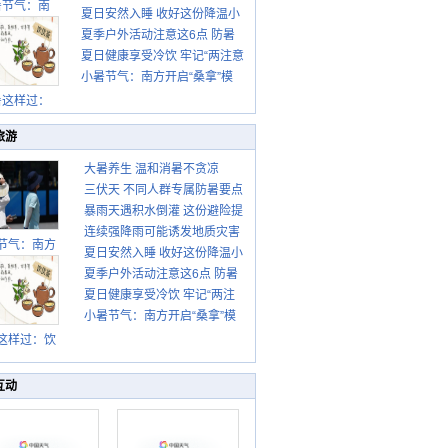
暑节气：南
夏日安然入睡 收好这份降温小
这些前兆要知道
夏季户外活动注意这6点 防暑
贴士
夏日健康享受冷饮 牢记“两注意
健身两不误
小暑节气：南方开启“桑拿”模
一控制”
式 北方陆续进入雨季
暑这样过：
旅游
大暑养生 温和消暑不贪凉
三伏天 不同人群专属防暑要点
暴雨天遇积水倒灌 这份避险提
请收好
连续强降雨可能诱发地质灾害
示请收好
节气：南方
夏日安然入睡 收好这份降温小
这些前兆要知道
盛行防伏旱
夏季户外活动注意这6点 防暑
贴士
雨季陆续开
夏日健康享受冷饮 牢记“两注
启
健身两不误
小暑节气：南方开启“桑拿”模
意一控制”
式 北方陆续进入雨季
这样过：饮
晒伏姜 去除
热保健康
互动