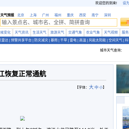
欢迎您的到来!
设
天气预报
北京
上海
广州
福州
重庆
西安
南宁
深圳
气候变化
天气资讯
生活天气
旅游天气
交通气象
农业气象
天气视频
服务
气雷达
|
预警共享平台
|
防灾减灾
|
暴雨
|
干旱
|
雷电
|
高温
|
风能太阳能
|
空间天气
|
科
城市天气查询：
江恢复正常通航
大
中
【字体：
小
】