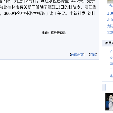
幅下降，到上午8时许，漓江水位已降至144.2米，处于
台
为此桂林市有关部门解除了漓江13日的封航令，漓江当
，3600多名中外游客畅游了漓江美景。中新社发 刘桂
走进
北
为防
北
编辑：超级管理员
热点
广
【
收藏此页
】 【
打印
】
火
雨
五
北