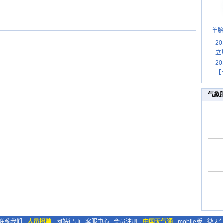
羊
2
立
2
【
气象
联系我们
-
人员招聘
-
网站律师
-
客服中心
-
会员注册
-
中国天气通
-
mobile版
-
微天