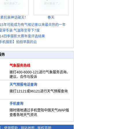
胎素抗衰神话破灭！
春天
015年可能成为有气候记录以来最炎热的一年
夏穿冬装 气温降至零下7度
014四季摄影大赛年度评选结果
手机摄影】拍拍早晨的云
服务
气象服务热线
拨打400-6000-121进行气象服务咨询、
建议、合作与投诉
天气预报电话查询
拨打12121或96121进行天气预报查询
手机查询
随时随地通过手机登陆中国天气WAP版
查看各地天气资讯
气
-
使用帮助
-
网站地图
-
版权声明