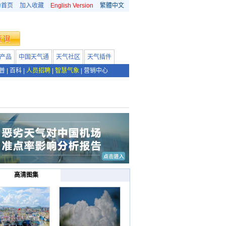
为首页
加入收藏
English Version
繁體中文
产品
中国天气通
天气社区
天气插件
普
|
百科
|
人员招聘
|
智慧气象
|
营销中心
高清图集