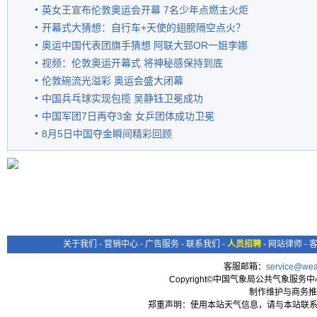
英女王宣布伦敦奥运会开幕 7名少年点燃主火炬
开幕式大猜想：自行车+天使的翅膀隔空点火？
奥运中国代表团旗手猜想 阿联大郅OR一姐李娜
视频：伦敦奥运开幕式 将神秘感保持到底
伦敦碗流光溢彩 奥运会盛大闭幕
中国兵乓球实现包揽 吴静钰卫冕成功
中国军团7日再夺3金 女乒团体成功卫冕
8月5日中国夺金瞬间精彩回顾
关于我们
-
营销中心
-
广告服务
-
联系我们
-
人员招聘
-
网站律师
-
客服邮箱：
service@wea
Copyright©中国气象局公共气象服务中心 All
制作维护与商务推
郑重声明：使用本站天气信息，请与本站联系