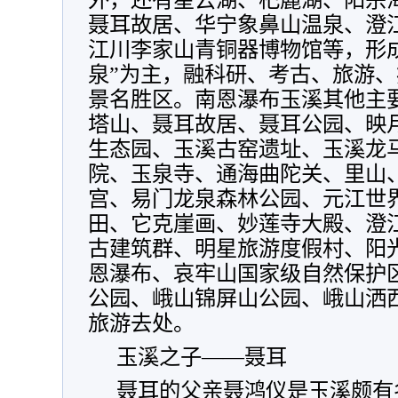
聂耳故居、华宁象鼻山温泉、澄
江川李家山青铜器博物馆等，形
泉”为主，融科研、考古、旅游
景名胜区。南恩瀑布玉溪其他主
塔山、聂耳故居、聂耳公园、映
生态园、玉溪古窑遗址、玉溪龙
院、玉泉寺、通海曲陀关、里山
宫、易门龙泉森林公园、元江世
田、它克崖画、妙莲寺大殿、澄
古建筑群、明星旅游度假村、阳
恩瀑布、哀牢山国家级自然保护
公园、峨山锦屏山公园、峨山洒
旅游去处。
玉溪之子——聂耳
聂耳的父亲聂鸿仪是玉溪颇有