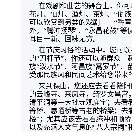
在戏剧和曲艺的舞台上，你可
花灯、仙灯、渔灯、茶灯、“佤族
可以欣赏到另类的戏剧——“香童
外，“腾冲扬琴”、“永昌花鼓”
耳目一新、回味无穷。
在节庆习俗的活动中，您可以
的“刀杆节”，你还可以随群众一
族“泼水节”、阿昌族“窝罗节”、
受那民族风和民间艺术给您带来
来到保山，您还应去看看隆阳
的云峰寺、来凤寺，绮罗文昌宫
清平洞等一大批寺观庙宇；去看
箐桥、惠通桥等古老的桥梁；去
楼”；尤其应该去看看腾冲和顺
以及充满人文气息的“八大宗祠”和