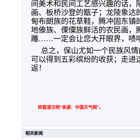
间美术和民间工艺感兴趣的话，
画、板桥沙登的甑子；龙陵象达
甸布朗族的花草鞋，腾冲固东镇
地傣族、傈僳族鲜活的农民画，
雕……一定会让您大开眼界，啧
总之，保山尤如一个民族风情
可以得到五彩缤纷的收获；走进
返！
转载请注明“来源：中国天气网”。
相关新闻