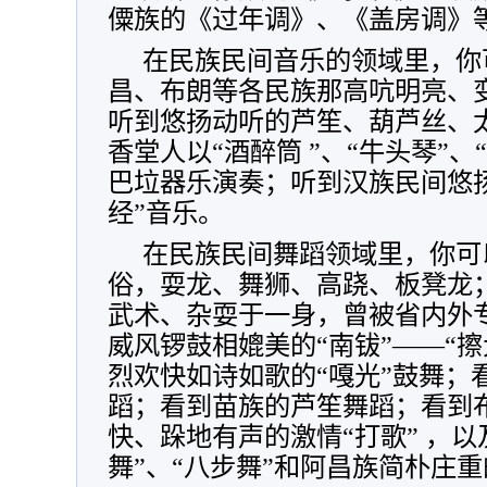
僳族的《过年调》、《盖房调》
在民族民间音乐的领域里，你
昌、布朗等各民族那高吭明亮、
听到悠扬动听的芦笙、葫芦丝、
香堂人以“酒醉筒 ”、“牛头琴”
巴垃器乐演奏；听到汉族民间悠
经”音乐。
在民族民间舞蹈领域里，你可
俗，耍龙、舞狮、高跷、板凳龙
武术、杂耍于一身，曾被省内外专
威风锣鼓相媲美的“南钹”——“
烈欢快如诗如歌的“嘎光”鼓舞；看
蹈；看到苗族的芦笙舞蹈；看到
快、跺地有声的激情“打歌” ，以
舞”、“八步舞”和阿昌族简朴庄重