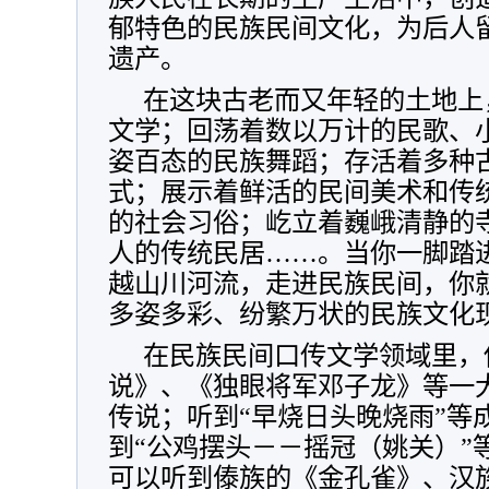
郁特色的民族民间文化，为后人
遗产。
在这块古老而又年轻的土地上
文学；回荡着数以万计的民歌、
姿百态的民族舞蹈；存活着多种
式；展示着鲜活的民间美术和传
的社会习俗；屹立着巍峨清静的
人的传统民居……。当你一脚踏
越山川河流，走进民族民间，你
多姿多彩、纷繁万状的民族文化
在民族民间口传文学领域里，
说》、《独眼将军邓子龙》等一
传说；听到“早烧日头晚烧雨”等
到“公鸡摆头－－摇冠（姚关）”
可以听到傣族的《金孔雀》、汉