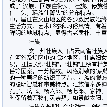
成了“汉族、回族住街头，壮族、傣族
住山头，瑶族住箐头”的分布特点。
中，居住在文山地区的各少数民族始终
生活方式、艺术形态和习俗风情，有着
鲜明的地域特点，显得古老质朴、丰富
壮族
文山州壮族人口占云南省壮族人口
在河谷及坝区中的临水地区，壮族妇女
织，还檀长织“壮锦”，“壮锦”上绣有
兽等图案，十分精致。风格别致的“点蜡
的一种著名的纺织工艺品。壮族的服饰
的聪明智慧和审美特点。壮族信奉多神
孔子、岳飞、杨六郎、杨七郎、家神、
时保留着万物有灵崇拜，如祭献太阳、
壮族在长期社会实践中。创造了