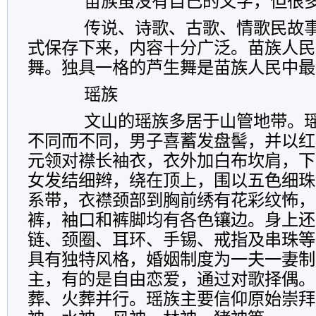
苗族虽没有自己的文字，但很
传说、诗歌、古歌、情歌民故事
式保存下来，内容十分广泛。苗族人民
舞。独具一格的芦生舞是苗族人民中最
瑶族
文山的瑶族多居于山管地带。瑶
不同而不同，男子喜蓄发盘髻，并以红
元领对襟长袖衣，衣外加白布坎肩，下
女发结细辫，绕在顶上，围以五色细珠
系带，衣襟颈部到胸前绣有花彩纹怖，
裤，袖口和裤脚均有各色镶边。身上还
链、颈圈、耳环、手锡、戒指及串珠等
具有独特风格，婚姻制度为一夫一妻制
主，有的是自由恋爱，通过对歌择偶。
葬、火葬并行。瑶族主要信仰原始崇拜