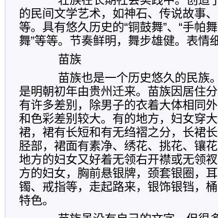
的民间文学艺术，如神石、传说故事、
等。具有悠久历史的“铜鼓舞”、“手帕舞”
舞”等等。节奏鲜明，舞步雄健。表情
苗族
苗族也是一个历史悠久的民族。
是明朝初年由贵州迁来。苗族因居住分
有许多差别，除男子的衣着大体相同外
和色彩差别较大。有的地方，妇女穿大
裙，裙有长短和有无绉褶之分，长裙长
胫部，裙面有素净、绣花、挑花、镶花
地方的妇女又好着无领右开襟或无领衩
方的妇女，胸前悬银牌，颈套银圈，耳
镯、戒指等，走起路来，银饰银铛，桶
特色。