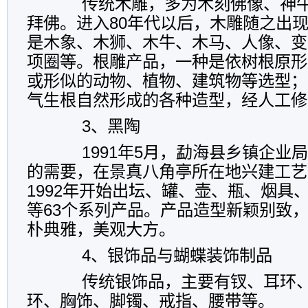
传统木雕，多为木刻佛像、神牛
拜佛。进入80年代以后，木雕随之出
是木象、木狮、木牛、木马、人像、变
项圈等。根雕产品，一种是依树根原形
或形似的动物、植物、建筑物等选型；
气生根自然形成的各种造型，经人工修
3、黑陶
1991年5月，勐海县乡镇企业
的需要，在景真八角亭所在地兴建工艺
1992年开始出坛、罐、壶、瓶、烟具
等63个系列产品。产品造型新颖别致
朴典雅，美观大方。
4、银饰品与蝴蝶装饰制品
传统银饰品，主要有钗、耳环、
环、胸饰、脚镯、戒指、腰带等。