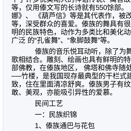
等，仅用傣文写的长诗就有550馀部
娜》、 《葫芦信》等是其代表作，被
等，深受群众的喜爱。傣族的舞具有很
明的民族特色，动作为多类比和美化动
广泛 的“孔雀舞”、“象脚鼓舞”等。
傣族的音乐悦耳动听，除了为舞
歌相结合。雕刻、绘画也具有鲜明的特
部佛教，在傣族地区， 佛塔和佛寺随
──竹楼，是我国现存最典型的干栏式
致，住在里面清凉舒爽。傣族男子有纹
敢、美观，亦能吸引异性的爱慕。
民间工艺
一：民族织锦
1、傣族通巴与花包