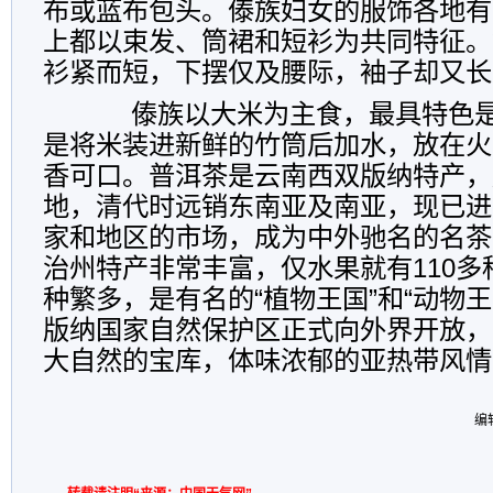
布或蓝布包头。傣族妇女的服饰各地有
上都以束发、筒裙和短衫为共同特征。
衫紧而短，下摆仅及腰际，袖子却又长
傣族以大米为主食，最具特色是
是将米装进新鲜的竹筒后加水，放在火
香可口。普洱茶是云南西双版纳特产，
地，清代时远销东南亚及南亚，现已进
家和地区的市场，成为中外驰名的名茶
治州特产非常丰富，仅水果就有110
种繁多，是有名的“植物王国”和“动物王国
版纳国家自然保护区正式向外界开放，
大自然的宝库，体味浓郁的亚热带风情
编