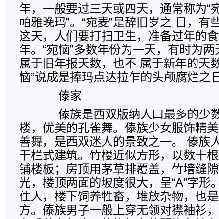
年，一般要过三天或四天，通常称为“宛麦
帕雅晚玛”。“宛麦”是辞旧岁之 日，
这天，人们要打扫卫生，准备过年的食
年。“宛恼”多数年份为一天，有时为
属于旧年报天数，也不 属于新年的天
恼”说成是捧玛点达拉乍的头颅腐烂之
傣家
傣族是西双版纳人口最多的少数
楼，优美的孔雀舞。傣族少女服饰精美
善舞，是西双迷人的景致之一。 傣族
干栏式建筑。竹楼近似方形，以数十根
铺楼板；房顶用茅草排覆盖，竹墙缝隙
光，楼顶两面的坡度很大，呈“A”字形
住人，楼下饲养牲畜，堆放杂物，也是
方。傣族男子一般上穿无领对襟袖衫，