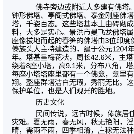
佛寺旁边或附近大多建有佛塔。
钟形佛塔、亭阁式佛塔、泰金刚座佛塔
塔，千姿百态。这些塔基本上由砖砌成
料，大多是实心。景洪市曼飞龙佛塔属
座像拔地而起的春笋的佛塔由3位印度
傣族头人主持建造的，建于公元1204年
年。塔基呈梅花状，周长42.6米，主塔高
绕着8座小塔，高9.1米，分布八角，
每座小塔塔座里都有一个佛龛，龛里有
翔。整座群塔洁白无瑕，秀丽无比。这
保护单位，也是人们观光的胜地。
历史文化
民间传说，远古时候，傣族居住
灾难。夏无雨，春无风，秋无艳阳，淫
晴，需雨不雨，四季相淆，庄稼无法种