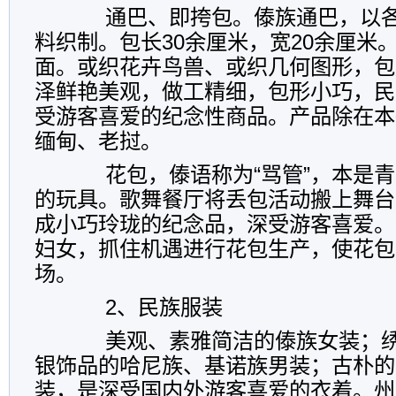
通巴、即挎包。傣族通巴，以各
料织制。包长30余厘米，宽20余厘米
面。或织花卉鸟兽、或织几何图形，包
泽鲜艳美观，做工精细，包形小巧，民
受游客喜爱的纪念性商品。产品除在本
缅甸、老挝。
花包，傣语称为“骂管”，本是青
的玩具。歌舞餐厅将丢包活动搬上舞台
成小巧玲珑的纪念品，深受游客喜爱。
妇女，抓住机遇进行花包生产，使花包
场。
2、民族服装
美观、素雅简洁的傣族女装；绣
银饰品的哈尼族、基诺族男装；古朴的
装，是深受国内外游客喜爱的衣着。州