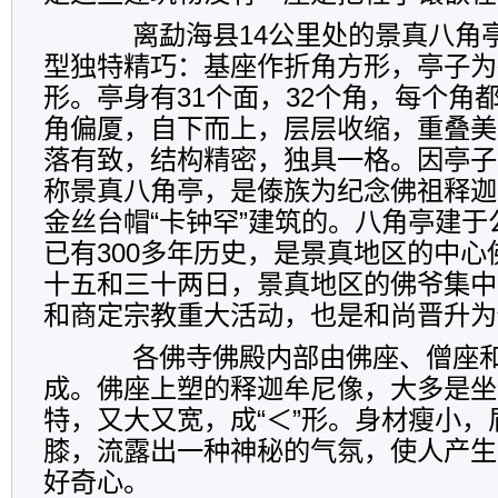
离勐海县14公里处的景真八角亭
型独特精巧：基座作折角方形，亭子为
形。亭身有31个面，32个角，每个角
角偏厦，自下而上，层层收缩，重叠美
落有致，结构精密，独具一格。因亭子
称景真八角亭，是傣族为纪念佛祖释迦
金丝台帽“卡钟罕”建筑的。八角亭建于公
已有300多年历史，是景真地区的中
十五和三十两日，景真地区的佛爷集中
和商定宗教重大活动，也是和尚晋升为
各佛寺佛殿内部由佛座、僧座和
成。佛座上塑的释迦牟尼像，大多是坐
特，又大又宽，成“＜”形。身材瘦小
膝，流露出一种神秘的气氛，使人产生
好奇心。