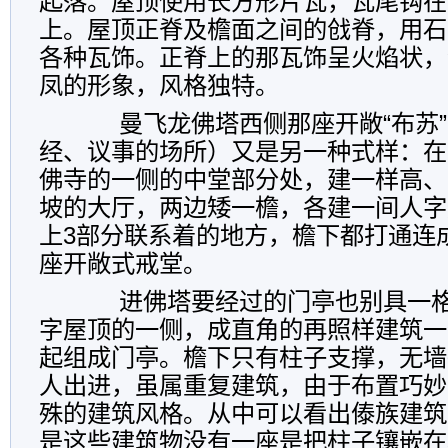
起落。屋顶使用长方形片瓦，瓦尾钩在
上。屋顶正脊及檐面之间的戗脊，用石
各种瓦饰。正脊上的那瓦饰呈火焰状，
凤的形象，风格独特。
曼飞龙佛塔西侧那座开敞“布苏”
经、议事的场所）又是另一种式样：在
佛寺的一侧的中堂部分处，建一样高、
坡的大厅，两边矮一檐，各建一间人字
上3部分联系着的地方，檐下都打通连
座开敞式戒堂。
进佛塔要经过的门亭也别具一格
字屋顶的一侧，成直角的再照样建筑一
起组成门亭。檐下只有柱子支撑，无墙
人出进，虽属重复建筑，由于布置巧妙
殊的建筑风格。从中可以看出傣族建筑
是这些建筑物没有一座是把柱子镶嵌在