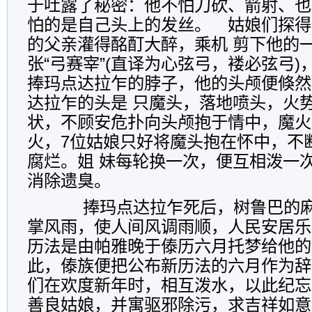
于吐露了秘密：他不怕刀砍、箭射、也
怕的是自己头上的发丝。 姑娘们探得
的父亲灌得酩酊大醉，乘机 剪下他的
张“弓赛宰”(直译为心弦弓，褛必弦弓
捧玛点达拉乍的脖子，他的头颅便倏然
达拉乍的头是 只魔头，落地喷头，火
状，不顾安危扑向头颅抱于情中，魔火
火，7位姑娘只好将魔头抱在怀中，不
腐烂。姐 妹每轮换一次，便互相泼一
消除遗臭。
捧玛点达拉乍死后，树鲁巴的麻
掌风雨，使人间风调雨顺，人民安居乐
历法是由帕雅晚于傣历六月托梦给他的
此，傣族便把公布新历法的六月作为辞
们在欢度新年时，相互泼水，以此纪忘
善良姑娘，并寓驱邪除污，求吉祥如意