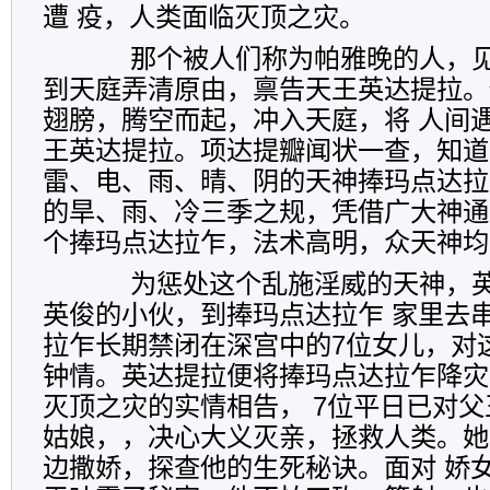
遭 疫，人类面临灭顶之灾。
那个被人们称为帕雅晚的人，见
到天庭弄清原由，禀告天王英达提拉。
翅膀，腾空而起，冲入天庭，将 人间
王英达提拉。项达提瓣闻状一查，知道
雷、电、雨、晴、阴的天神捧玛点达拉
的旱、雨、冷三季之规，凭借广大神通
个捧玛点达拉乍，法术高明，众天神均
为惩处这个乱施淫威的天神，英
英俊的小伙，到捧玛点达拉乍 家里去
拉乍长期禁闭在深宫中的7位女儿，对
钟情。英达提拉便将捧玛点达拉乍降灾
灭顶之灾的实情相告， 7位平日已对
姑娘，，决心大义灭亲，拯救人类。她
边撒娇，探查他的生死秘诀。面对 娇