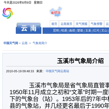
今天是
2026年8月9日
星期日
首页
云南首页
天气预报
气象预警
云
昆明
|
昭通
|
曲靖
|
楚雄
|
玉溪
|
红河
|
文山
|
中国天气网
>
云南
>
气象局简介
玉溪市气象局介绍
2010-05-19 09:48:33 来源：
中国天气网云南站
玉溪市气象局是省气象局直管事
1950年11月成立之初和“文革”时期
下的气象台（站）。1953年后的7年
县的气象站，并几经更名最后于1990