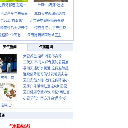
进青海祁连 邂逅一
台风“白海豚”逼近
京气温创今年来新高
北京天空现瑰丽朝霞
范台风“白海豚”
北京天空现鱼鳞云景观
京降雨过后火烧云惊
惊喜连连 北京天空现
分超标” 今天北
云南昆明降雨致城区主
天气新闻
气候趣闻
大暑养生 温和消暑不贪凉
三伏天 不同人群专属防暑要点
暴雨天遇积水倒灌 这份避险提
请收好
连续强降雨可能诱发地质灾害
示请收好
暑节气：南
夏日安然入睡 收好这份降温小
这些前兆要知道
夏季户外活动注意这6点 防暑
贴士
夏日健康享受冷饮 牢记“两注意
健身两不误
小暑节气：南方开启“桑拿”模
一控制”
式 北方陆续进入雨季
暑这样过：
服务
气象服务热线