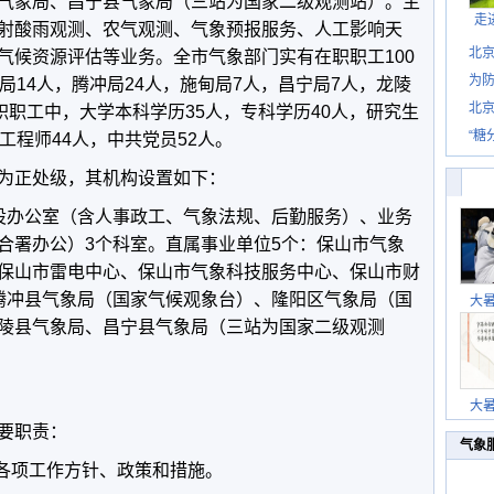
气象局、昌宁县气象局（三站为国家二级观测站）。主
走
射酸雨观测、农气观测、气象预报服务、人工影响天
北
气候资源评估等业务。全市气象部门实有在职职工100
为防
局14人，腾冲局24人，施甸局7人，昌宁局7人，龙陵
北
职职工中，大学本科学历35人，专科学历40人，研究生
“糖
工程师44人，中共党员52人。
正处级，其机构设置如下：
办公室（含人事政工、气象法规、后勤服务）、业务
合署办公）3个科室。直属事业单位5个：保山市气象
保山市雷电中心、保山市气象科技服务中心、保山市财
腾冲县气象局（国家气候观象台）、隆阳区气象局（国
大
陵县气象局、昌宁县气象局（三站为国家二级观测
大
要职责：
气象
各项工作方针、政策和措施。