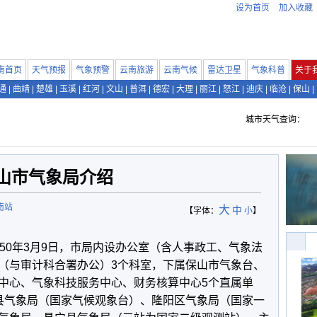
设为首页
加入收藏
南首页
天气预报
气象预警
云南旅游
云南气候
雷达卫星
气象科普
关于
通
|
曲靖
|
楚雄
|
玉溪
|
红河
|
文山
|
普洱
|
德宏
|
大理
|
丽江
|
怒江
|
迪庆
|
临沧
|
保山
|
城市天气查询：
山市气象局介绍
南站
大
中
【字体：
小
】
0年3月9日，市局内设办公室（含人事政工、气象法
（与审计科合署办公）3个科室，下属保山市气象台、
中心、气象科技服务中心、财务核算中心5个直属单
县气象局（国家气候观象台）、隆阳区气象局（国家一