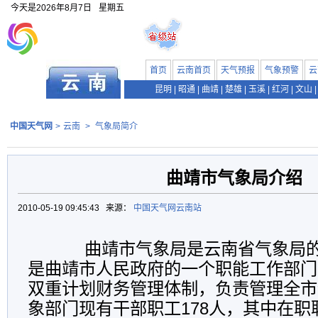
今天是
2026年8月7日
星期五
首页
云南首页
天气预报
气象预警
云
昆明
|
昭通
|
曲靖
|
楚雄
|
玉溪
|
红河
|
文山
|
中国天气网
>
云南
>
气象局简介
曲靖市气象局介绍
2010-05-19 09:45:43 来源：
中国天气网云南站
曲靖市气象局是云南省气象局的
是曲靖市人民政府的一个职能工作部门
双重计划财务管理体制，负责管理全市
象部门现有干部职工178人，其中在职