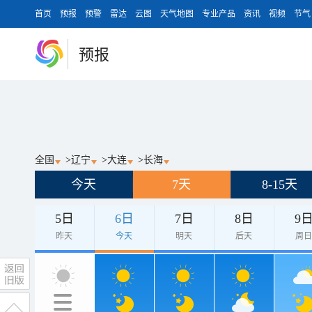
首页
预报
预警
雷达
云图
天气地图
专业产品
资讯
视频
节气
预报
全国
>
辽宁
>
大连
>
长海
今天
7天
8-15天
5日
6日
7日
8日
9
昨天
今天
明天
后天
周