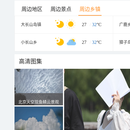
周边地区
周边景点
周边乡镇
27
/
32
°C
大长山岛镇
广鹿
27
/
32
°C
小长山乡
獐子
高清图集
北京天空现鱼鳞云景观