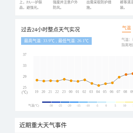
上，PA++护肤
强度并注意户外
出需采取防护措
裤等清
品，避强光。
防风。
施。
装。
气温
过去24小时整点天气实况
气温：
最高气温: 33.9℃ , 最低气温: 26.1℃
指离地
37
33
29
25
19
20
21
22
23
00
01
02
03
04
05
06
07
08
0
(℃)
气温(℃)
-30
-25
-20
-15
-10
-5
0
5
10
近期重大天气事件