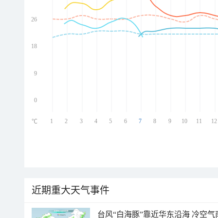
26
ed
ed
ed
18
ed
9
0
1
2
3
4
5
6
7
8
9
10
11
12
℃
近期重大天气事件
台风“白海豚”靠近华东沿海 冷空