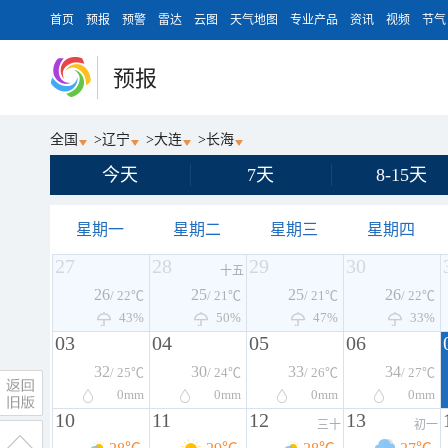
首页
预报
预警
雷达
云图
天气地图
专业产品
资讯
视频
节气
预报
全国
>
辽宁
>
大连
>
长海
今天
7天
8-15天
星期一
星期二
星期三
星期四
27
28
29
30
十五
26
25
25
26
/ 22℃
/ 21℃
/ 21℃
/ 22℃
43%
50%
47%
33%
03
04
05
06
32
30
33
34
/ 25℃
/ 24℃
/ 26℃
/ 27℃
0
mm
0
mm
0
mm
0
mm
10
11
12
13
三十
初一