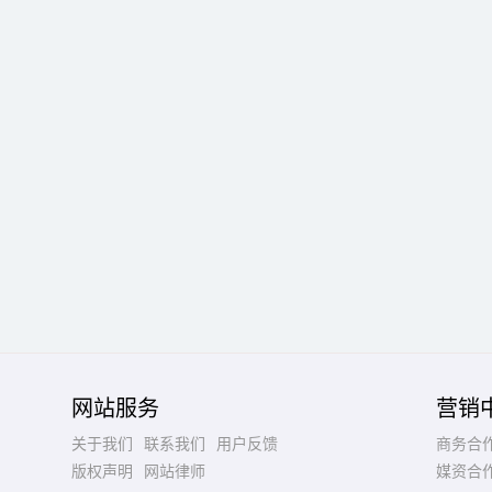
网站服务
营销
关于我们
联系我们
用户反馈
商务合
版权声明
网站律师
媒资合