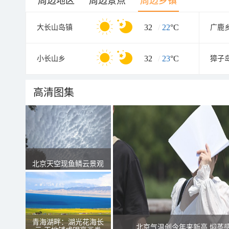
周边地区
周边景点
周边乡镇
32
/
22
°C
大长山岛镇
广鹿
32
/
23
°C
小长山乡
獐子
高清图集
北京天空现鱼鳞云景观
青海湖畔：湖光花海长
北京气温创今年来新高 焖蒸