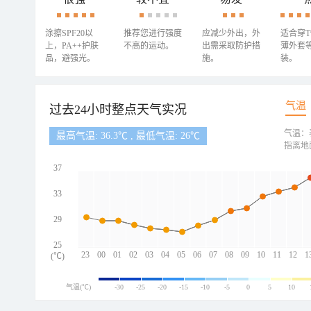
涂擦SPF20以
推荐您进行强度
应减少外出，外
适合穿
上，PA++护肤
不高的运动。
出需采取防护措
薄外套
品，避强光。
施。
装。
气温
过去24小时整点天气实况
气温：
最高气温: 36.3℃ , 最低气温: 26℃
指离地
37
33
29
25
23
00
01
02
03
04
05
06
07
08
09
10
11
12
1
(℃)
气温(℃)
-30
-25
-20
-15
-10
-5
0
5
10