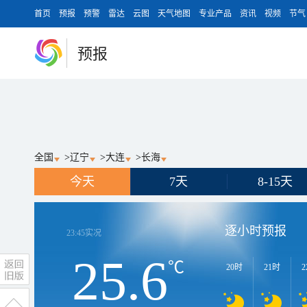
首页
预报
预警
雷达
云图
天气地图
专业产品
资讯
视频
节气
预报
全国
>
辽宁
>
大连
>
长海
今天
7天
8-15天
逐小时预报
23:45
实况
25.6
℃
20时
21时
2