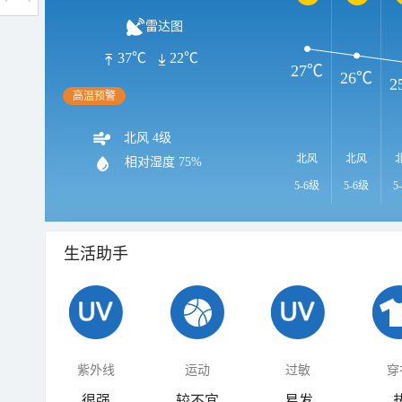
雷达图
37℃
22℃
27℃
26℃
2
高温预警
北风 4级
北风
北风
相对湿度
75%
5-6级
5-6级
5
生活助手
紫外线
运动
过敏
穿
很强
较不宜
易发