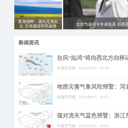
青海湖畔：湖光花海长
北京气温创今年来新高 焖蒸
云 天地铺成明亮画卷
新闻资讯
台风“灿鸿”将向西北方向移
中国天气网
2026-08-07
18:10
地质灾害气象风险预警：河北
中国天气网
2026-08-07
18:05
强对流天气蓝色预警：浙江东部
中国天气网
2026-08-07
18:05