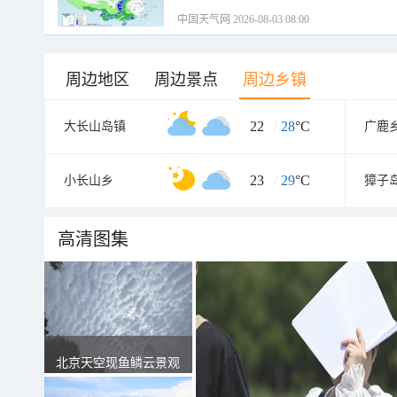
中国天气网 2026-08-03 08:00
周边地区
周边景点
周边乡镇
22
/
28
°C
大长山岛镇
广鹿
23
/
29
°C
小长山乡
獐子
高清图集
北京天空现鱼鳞云景观