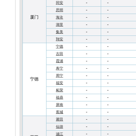
-
-
同安
-
-
思明
厦门
-
-
海沧
-
-
湖里
-
-
集美
-
-
翔安
-
-
宁德
-
-
古田
-
-
霞浦
-
-
寿宁
-
-
周宁
宁德
-
-
福安
-
-
柘荣
-
-
福鼎
-
-
屏南
-
-
蕉城
-
-
莆田
-
-
仙游
-
-
涵江