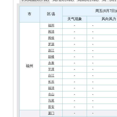
周五(8月7日
市
区/县
天气现象
风向风力
-
-
福州
-
-
闽清
-
-
闽侯
-
-
罗源
-
-
连江
-
-
鼓楼
-
-
永泰
福州
-
-
平潭
-
-
台江
-
-
长乐
-
-
福清
-
-
仓山
-
-
马尾
-
-
晋安
-
-
厦门