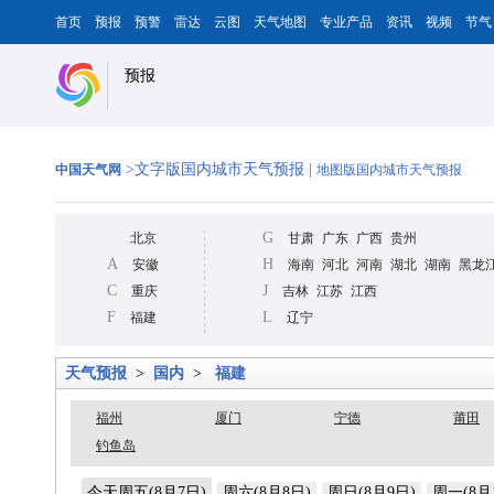
首页
预报
预警
雷达
云图
天气地图
专业产品
资讯
视频
节气
预报
>文字版国内城市天气预报 |
中国天气网
地图版国内城市天气预报
G
北京
甘肃
广东
广西
贵州
A
H
安徽
海南
河北
河南
湖北
湖南
黑龙
C
J
重庆
吉林
江苏
江西
F
L
福建
辽宁
天气预报
>
国内
>
福建
福州
厦门
宁德
莆田
钓鱼岛
今天周五(8月7日)
周六(8月8日)
周日(8月9日)
周一(8月