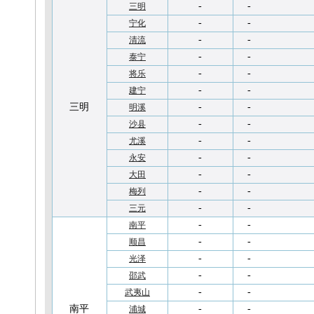
-
-
三明
-
-
宁化
-
-
清流
-
-
泰宁
-
-
将乐
-
-
建宁
三明
-
-
明溪
-
-
沙县
-
-
尤溪
-
-
永安
-
-
大田
-
-
梅列
-
-
三元
-
-
南平
-
-
顺昌
-
-
光泽
-
-
邵武
-
-
武夷山
南平
-
-
浦城