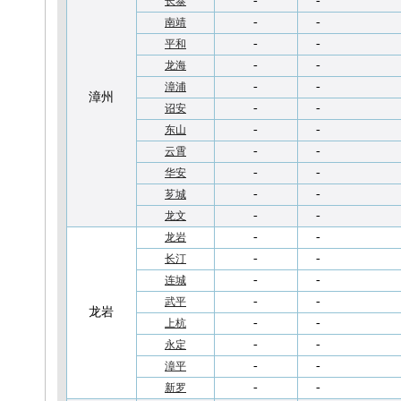
-
-
长泰
-
-
南靖
-
-
平和
-
-
龙海
-
-
漳浦
漳州
-
-
诏安
-
-
东山
-
-
云霄
-
-
华安
-
-
芗城
-
-
龙文
-
-
龙岩
-
-
长汀
-
-
连城
-
-
武平
龙岩
-
-
上杭
-
-
永定
-
-
漳平
-
-
新罗