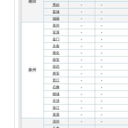
莆田
-
-
秀屿
-
-
荔城
-
-
城厢
-
-
泉州
-
-
安溪
-
-
金门
-
-
永春
-
-
德化
-
-
南安
-
-
崇武
泉州
-
-
惠安
-
-
晋江
-
-
石狮
-
-
鲤城
-
-
丰泽
-
-
洛江
-
-
泉港
-
-
漳州