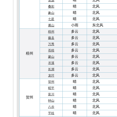
晴
北风
资源
晴
北风
叠彩
晴
北风
象山
晴
北风
七星
小雨
东北风
雁山
多云
北风
梧州
多云
北风
藤县
多云
北风
万秀
多云
北风
苍梧
梧州
多云
北风
蒙山
多云
北风
岑溪
多云
北风
长洲
多云
北风
龙圩
晴
北风
贺州
晴
北风
昭平
晴
北风
富川
贺州
晴
北风
钟山
晴
北风
八步
晴
北风
平桂