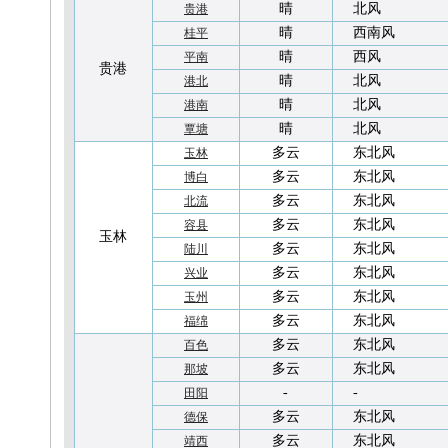
晴
北风
贵港
晴
西南风
桂平
晴
西风
平南
贵港
晴
北风
港北
晴
北风
港南
晴
北风
覃塘
多云
东北风
玉林
多云
东北风
博白
多云
东北风
北流
多云
东北风
容县
玉林
多云
东北风
陆川
多云
东北风
兴业
多云
东北风
玉州
多云
东北风
福绵
多云
东北风
百色
多云
东北风
那坡
-
-
田阳
多云
东北风
德保
多云
东北风
靖西