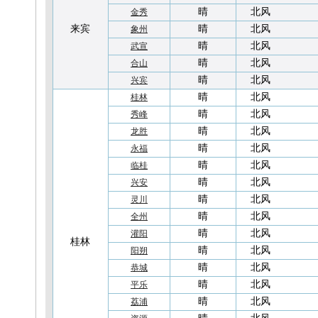
晴
北风
金秀
来宾
晴
北风
象州
晴
北风
武宣
晴
北风
合山
晴
北风
兴宾
晴
北风
桂林
晴
北风
秀峰
晴
北风
龙胜
晴
北风
永福
晴
北风
临桂
晴
北风
兴安
晴
北风
灵川
晴
北风
全州
晴
北风
灌阳
桂林
晴
北风
阳朔
晴
北风
恭城
晴
北风
平乐
晴
北风
荔浦