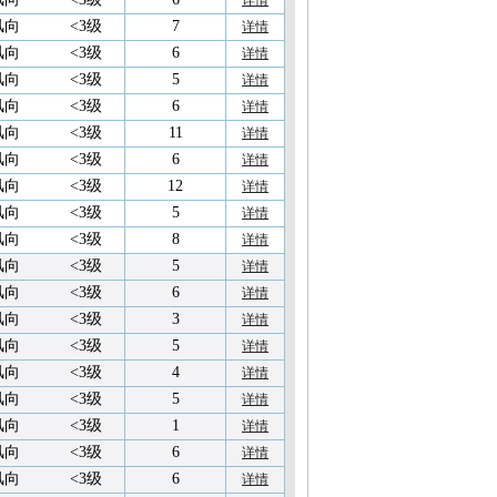
详情
风向
<3级
7
详情
风向
<3级
6
详情
风向
<3级
5
详情
风向
<3级
6
详情
风向
<3级
11
详情
风向
<3级
6
详情
风向
<3级
12
详情
风向
<3级
5
详情
风向
<3级
8
详情
风向
<3级
5
详情
风向
<3级
6
详情
风向
<3级
3
详情
风向
<3级
5
详情
风向
<3级
4
详情
风向
<3级
5
详情
风向
<3级
1
详情
风向
<3级
6
详情
风向
<3级
6
详情