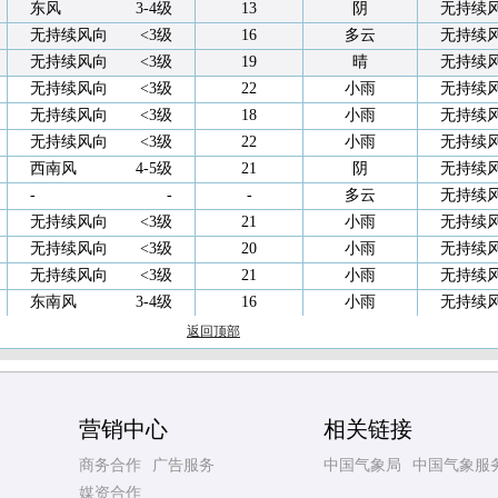
东风
3-4级
13
阴
无持续
无持续风向
<3级
16
多云
无持续
无持续风向
<3级
19
晴
无持续
无持续风向
<3级
22
小雨
无持续
无持续风向
<3级
18
小雨
无持续
无持续风向
<3级
22
小雨
无持续
西南风
4-5级
21
阴
无持续
-
-
-
多云
无持续
无持续风向
<3级
21
小雨
无持续
无持续风向
<3级
20
小雨
无持续
无持续风向
<3级
21
小雨
无持续
东南风
3-4级
16
小雨
无持续
返回顶部
营销中心
相关链接
商务合作
广告服务
中国气象局
中国气象服
媒资合作