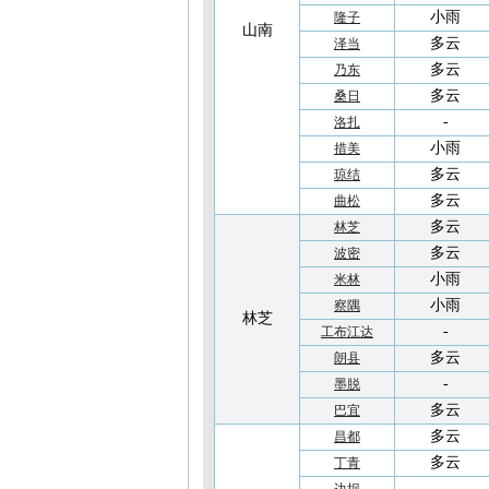
小雨
隆子
山南
多云
泽当
多云
乃东
多云
桑日
-
洛扎
小雨
措美
多云
琼结
多云
曲松
多云
林芝
多云
波密
小雨
米林
小雨
察隅
林芝
-
工布江达
多云
朗县
-
墨脱
多云
巴宜
多云
昌都
多云
丁青
-