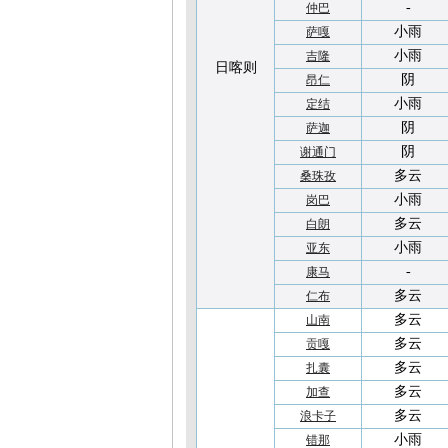
-
仲巴
小雨
萨嘎
小雨
吉隆
日喀则
阴
昂仁
小雨
定结
阴
萨迦
阴
谢通门
多云
桑珠孜
小雨
岗巴
多云
白朗
小雨
亚东
-
康马
多云
仁布
多云
山南
多云
贡嘎
多云
扎囊
多云
加查
多云
浪卡子
小雨
错那