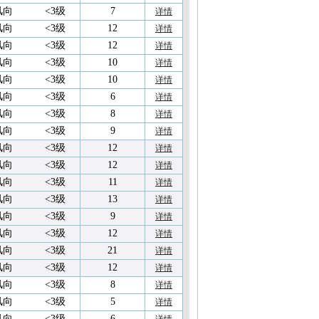
风向
<3级
7
详情
风向
<3级
12
详情
风向
<3级
12
详情
风向
<3级
10
详情
风向
<3级
10
详情
风向
<3级
6
详情
风向
<3级
8
详情
风向
<3级
9
详情
风向
<3级
12
详情
风向
<3级
12
详情
风向
<3级
11
详情
风向
<3级
13
详情
风向
<3级
9
详情
风向
<3级
12
详情
风向
<3级
21
详情
风向
<3级
12
详情
风向
<3级
8
详情
风向
<3级
5
详情
风向
<3级
6