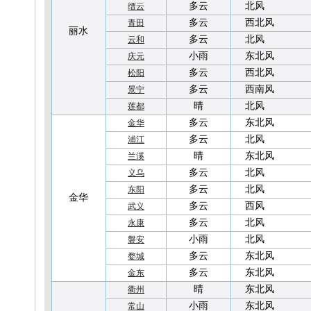
多云
北风
缙云
多云
西北风
青田
丽水
多云
北风
云和
小雨
东北风
庆元
多云
西北风
松阳
多云
西南风
景宁
晴
北风
莲都
多云
东北风
金华
多云
北风
浦江
晴
东北风
兰溪
多云
北风
义乌
多云
北风
东阳
金华
多云
西风
武义
多云
北风
永康
小雨
北风
磐安
多云
东北风
婺城
多云
东北风
金东
晴
东北风
衢州
小雨
东北风
常山