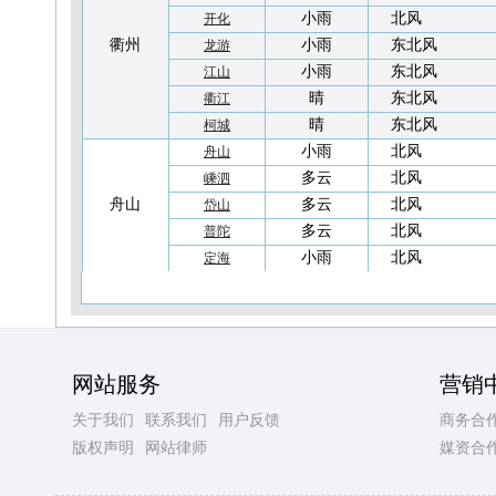
小雨
北风
开化
衢州
小雨
东北风
龙游
小雨
东北风
江山
晴
东北风
衢江
晴
东北风
柯城
小雨
北风
舟山
多云
北风
嵊泗
舟山
多云
北风
岱山
多云
北风
普陀
小雨
北风
定海
网站服务
营销
关于我们
联系我们
用户反馈
商务合
版权声明
网站律师
媒资合