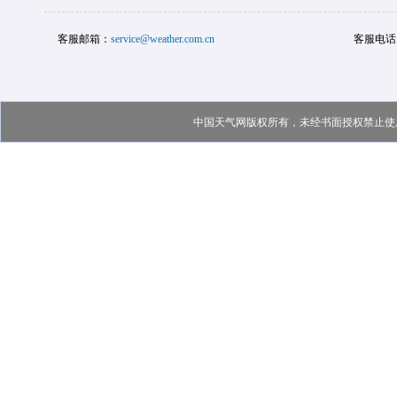
客服邮箱：
service@weather.com.cn
客服电话
中国天气网版权所有，未经书面授权禁止使用 C