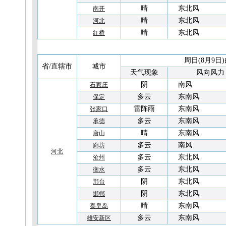
晴
东北风
南开
晴
东北风
河北
晴
东北风
红桥
周日(8月9日
省/直辖市
城市
天气现象
风向风力
阴
南风
石家庄
多云
东南风
保定
雷阵雨
东南风
张家口
多云
东南风
承德
晴
东南风
唐山
多云
南风
廊坊
河北
多云
东北风
沧州
多云
东北风
衡水
阴
东北风
邢台
阴
东北风
邯郸
晴
东南风
秦皇岛
多云
东南风
雄安新区