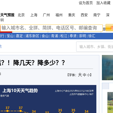
设为首页
加入收藏
天气预报
北京
上海
广州
福州
重庆
西安
南宁
深
圳
上海首页
天气预报
天气预警
新闻资讯
天气视频
环境气象
旅游
闵行
|
宝山
|
嘉定
|
浦东新区
|
金山
|
青浦
|
松江
|
奉贤
|
崇明
|
徐汇
片
温？！降几天？降多少？？
站
大
中
【字体：
小
】