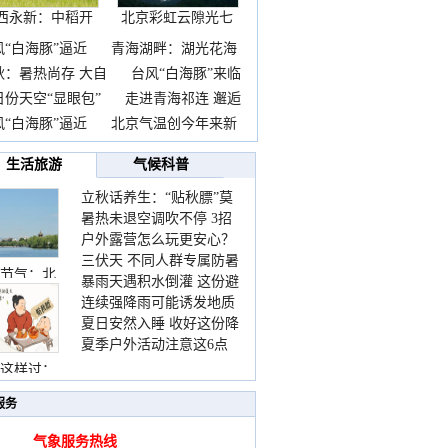
西永新：中稻开
北京彩虹云隙光七
镰抢
彩云
风“白海豚”逼近
青海湖畔：湖光花海
秋：暑热尚存 大自
台风“白海豚”来临
日份天空“显眼包”
走进青海祁连 邂逅
风“白海豚”逼近
北京气温创今年来新
生活旅游
气候科普
立秋话养生：“贴秋膘”莫
暑热未退空调吹不停 3招
着急 先清暑再防燥
户外露营怎么玩更安心？
护住肩颈不酸痛
三伏天 不同人群专属防暑
这份攻略请收好
节气：北
暴雨天遇积水倒灌 这份避
要点请收好
连续强降雨可能诱发地质
险提示请收好
夏日安然入睡 收好这份降
灾害 这些前兆要知道
夏季户外活动注意这6点
温小贴士
防暑健身两不误
这样过：
服务
气象服务热线