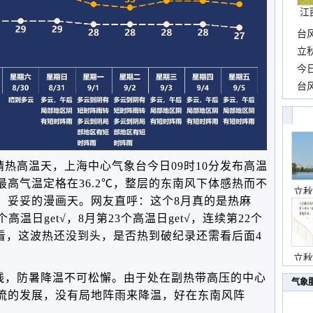
江
台
长
立
前
今
一
台
高
热高温天，上海中心气象台今日09时10分发布高温
高气温定格在36.2℃，整层的东南风下体感热而不
立秋
，妥妥的漫画天。
网友直呼：这个8月真的是热麻
高温日get√，8月第23个高温日get√，连续第22个
看，这波热还没到头，是否热到破纪录还需看后面4
立秋
线，防暑降温不可松懈。由于处在副热带高压的中心
气象
流的发展，没有局地阵雨来降温，好在东南风阵