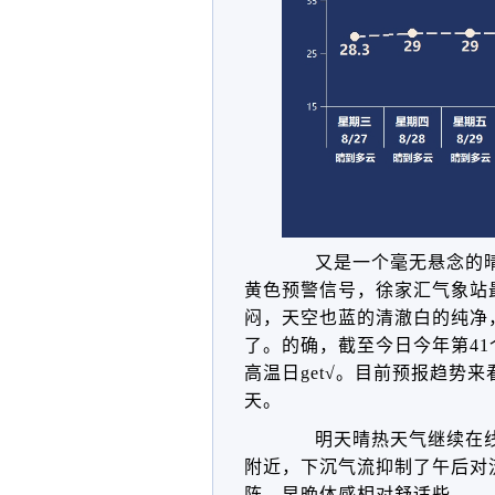
又是一个毫无悬念的晴
黄色预警信号，徐家汇气象站最
闷，天空也蓝的清澈白的纯净
了
。
的确，
截至今日今年第41个
高温日get√
。目前预报趋势来
天。
明天晴热天气继续在
附近，下沉气流抑制了午后对
阵，早晚体感相对舒适些。