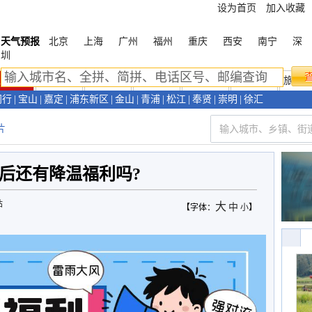
设为首页
加入收藏
天气预报
北京
上海
广州
福州
重庆
西安
南宁
深
圳
上海首页
天气预报
天气预警
新闻资讯
天气视频
环境气象
旅游
闵行
|
宝山
|
嘉定
|
浦东新区
|
金山
|
青浦
|
松江
|
奉贤
|
崇明
|
徐汇
片
后还有降温福利吗?
站
大
中
【字体：
小
】