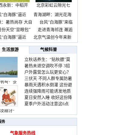
西永新：中稻开
北京彩虹云隙光七
镰抢
彩云
风“白海豚”逼近
青海湖畔：湖光花海
秋：暑热尚存 大自
台风“白海豚”来临
日份天空“显眼包”
走进青海祁连 邂逅
风“白海豚”逼近
北京气温创今年来新
生活旅游
气候科普
立秋话养生：“贴秋膘”莫
暑热未退空调吹不停 3招
着急 先清暑再防燥
户外露营怎么玩更安心？
护住肩颈不酸痛
三伏天 不同人群专属防暑
这份攻略请收好
节气：北
暴雨天遇积水倒灌 这份避
要点请收好
连续强降雨可能诱发地质
险提示请收好
夏日安然入睡 收好这份降
灾害 这些前兆要知道
夏季户外活动注意这6点
温小贴士
防暑健身两不误
这样过：
服务
气象服务热线