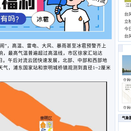
江
台
长
立
前
今
一
台
高
“闹”，高温、雷电、大风、暴雨甚至冰雹预警齐上
响，最高气温普遍超过高温线，市区徐家汇站达
高温日。午后对流云团快速发展，北部、中部和西部地
天气，浦东国家站和崇明城桥镇观测到直径1~2厘米
立秋
立秋
气象