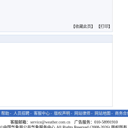
。
【
收藏此页
】 【
打印
】
-
帮助
-
人员招聘
-
客服中心
-
版权声明
-
网站律师
-
网站地图
-
商务合
客服邮箱：
service@weather.com.cn
广告服务：010-58991910
ght©中国气象局公共气象服务中心 All Rights Reserved (2008-2026) 版权