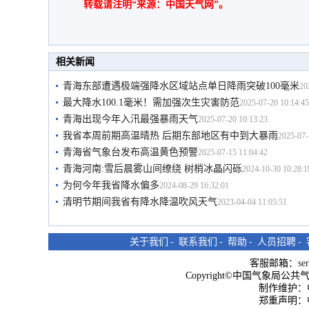
转载请注明“来源：中国天气网”。
相关新闻
青海东部遭遇极端强降水区域站点单日降雨突破100毫米
20
最大降水100.1毫米！需加强次生灾害防范
2025-07-20 10:14:45
青海出现今年入汛最强暴雨天气
2025-07-20 10:13:23
我省本周前期高温晴热 后期东部地区有中到大暴雨
2025-07-
青海省气象台发布高温黄色预警
2025-07-15 11:04:42
青海河南:雪后晨雾山间缭绕 树梢冰晶闪砾
2024-10-30 10:28:1
为何今年我省降水偏多
2024-08-29 16:32:01
清明节期间我省有降水降温吹风天气
2023-04-04 11:05:51
关于我们
-
联系我们
-
帮助
-
人员招聘
-
客服邮箱：
se
Copyright©中国气象局公共气象服
制作维护：
郑重声明：