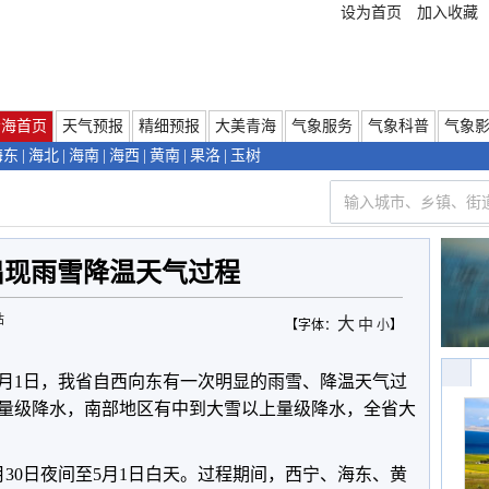
设为首页
加入收藏
青海首页
天气预报
精细预报
大美青海
气象服务
气象科普
气象
海东
|
海北
|
海南
|
海西
|
黄南
|
果洛
|
玉树
出现雨雪降温天气过程
站
大
中
【字体：
小
】
5月1日，我省自西向东有一次明显的雨雪、降温天气过
量级降水，南部地区有中到大雪以上量级降水，全省大
30日夜间至5月1日白天。过程期间，西宁、海东、黄