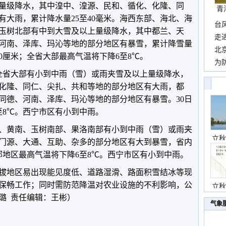
量级降水，其中湟中、湟源、民和、循化、化隆、同
青
有大雨，累计降水量25至40毫米。海西东部、海北、海
台
玉树北部有中到大雪及以上量级降水，其中都兰、天
包”
走
河南、泽库、玛沁等地的部分地区有暴雪，累计降雪量
近
北
10厘米；全省大部最高气温将下降6至8℃。
霞
为
，全省大部有小到中雨（雪）或雨夹雪及以上量级降水，
观
化隆、同仁、尖扎、共和等地的部分地区有大雨，都
同德、河南、泽库、玛沁等地的部分地区有暴雪。30日
至8℃。西宁市区有小到中雨。
北、黄南、玉树南部、果洛南部有小到中雨（雪）或雨夹
立秋
门源、大通、互助、杂多的部分地区有大到暴雪，省内
部地区最高气温将下降6至8℃。西宁市区有小到中雨。
拔地区易出现能见度低、道路湿滑、路面积雪结冰等现
保畅工作；同时需防范降温对农业设施的不利影响，公
立秋
璐 责任编辑：王彬）
气象