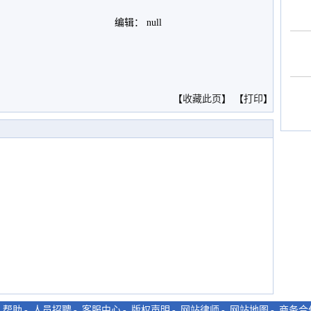
编辑： null
。
【
收藏此页
】 【
打印
】
-
帮助
-
人员招聘
-
客服中心
-
版权声明
-
网站律师
-
网站地图
-
商务合