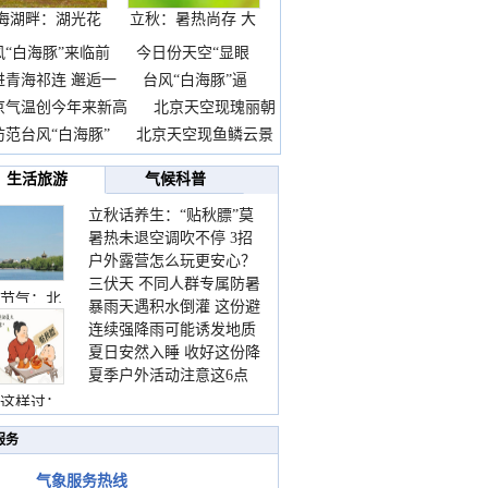
海湖畔：湖光花
立秋：暑热尚存 大
海长
自
风“白海豚”来临前
今日份天空“显眼
进青海祁连 邂逅一
台风“白海豚”逼
京气温创今年来新高
北京天空现瑰丽朝
防范台风“白海豚”
北京天空现鱼鳞云景
生活旅游
气候科普
立秋话养生：“贴秋膘”莫
暑热未退空调吹不停 3招
着急 先清暑再防燥
户外露营怎么玩更安心？
护住肩颈不酸痛
三伏天 不同人群专属防暑
这份攻略请收好
节气：北
暴雨天遇积水倒灌 这份避
要点请收好
连续强降雨可能诱发地质
险提示请收好
夏日安然入睡 收好这份降
灾害 这些前兆要知道
夏季户外活动注意这6点
温小贴士
防暑健身两不误
这样过：
服务
气象服务热线